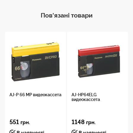
Пов'язані товари
AJ-P 66 MP видеокассета
AJ-HP64ELG
видеокассета
551
1148
грн.
грн.
В наявності
В наявності