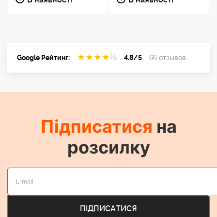
★
★
★
★
½
Google Рейтинг:
4.8/5
66 отзывов
Підписатися
на
розсилку