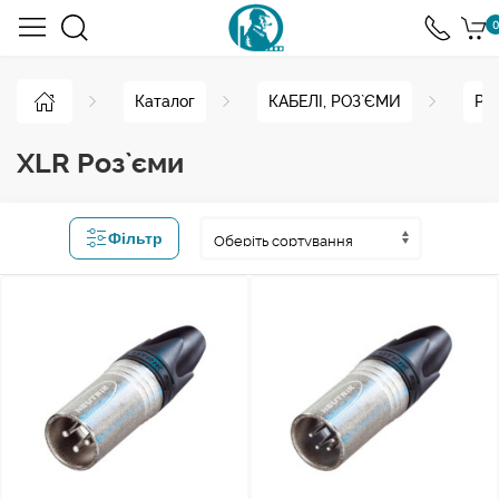
0
Каталог
КАБЕЛІ, РОЗ`ЄМИ
Ро
XLR Роз`єми
Фільтр