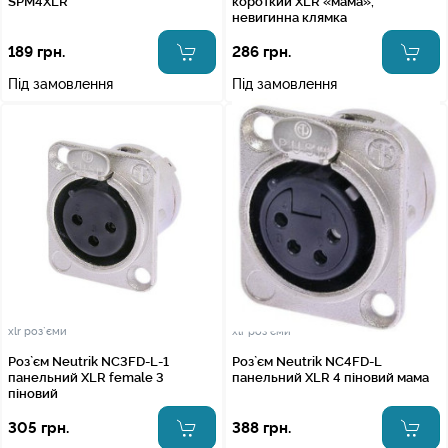
SPM4XLR
короткий XLR «мама»,
невигинна клямка
189 грн.
286 грн.
Під замовлення
Під замовлення
xlr роз`єми
xlr роз`єми
Роз`єм Neutrik NC3FD-L-1
Роз`єм Neutrik NC4FD-L
панельний XLR female 3
панельний XLR 4 піновий мама
піновий
305 грн.
388 грн.