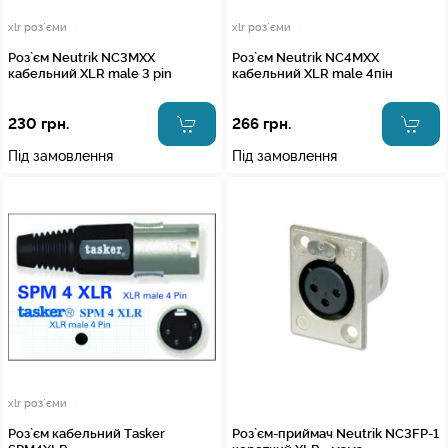
xlr роз`єми
xlr роз`єми
Роз`єм Neutrik NC3MXX
Роз`єм Neutrik NC4MXX
кабельний XLR male 3 pin
кабельний XLR male 4пін
230 грн.
266 грн.
Під замовлення
Під замовлення
xlr роз`єми
Роз`єм кабельний Tasker
Роз`єм-приймач Neutrik NC3FP-1