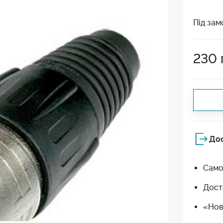
Під зам
230
До
Само
Дост
«Нов