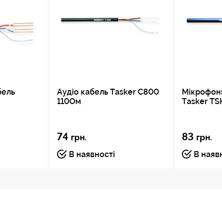
бель
Аудіо кабель Tasker C800
Мікрофон
110Ом
Tasker TS
74
83
грн.
грн.
В наявності
В наяв