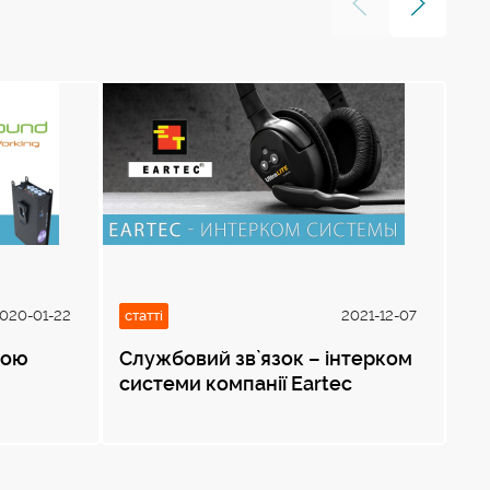
020-01-22
статті
2021-12-07
ста
мою
Службовий зв`язок – інтерком
Мі
системи компанії Eartec