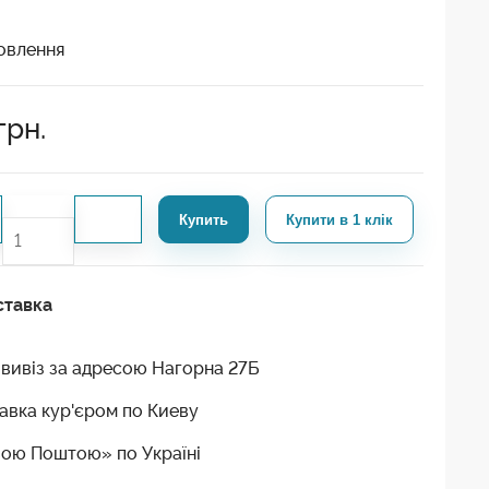
овлення
грн.
Купить
Купити в 1 клік
ставка
вивіз за адресою Нагорна 27Б
авка кур'єром по Киеву
ою Поштою» по Україні