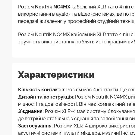
Роз`єм
Neutrik NC4MX
кабельний XLR тато 4 пін є
використання в аудіо- та відео-системах, де по
передачі живлення у професійній студійній техніці
Роз`єм Neutrik NC4MX кабельний XLR тато 4 пін є 
зручність використання роблять його кращим вибо
Характеристики
Кількість контактів
: Роз`єм має 4 контакти. Це 
Дизайн та конструкція
: Роз`єм Neutrik NC4MX ви
міцності та довговічності. Він має компактний та
З`єднання:
Роз`єм XLR-4 має систему блокування, 
де потрібне стабільне з`єднання та запобігання 
Застосування:
Роз`єми XLR-4 широко використову
акустичні системи, пульти мікшера, музичні інстр