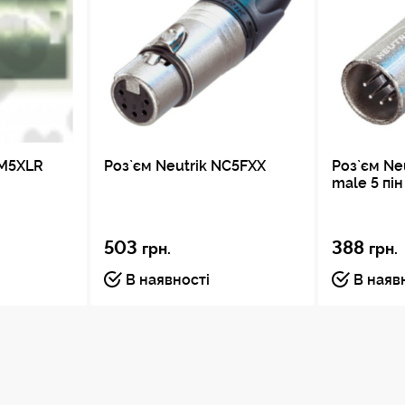
поліамід, посилений скловолокном (PA 6,6 
поліацеталь (POM)
PM5XLR
Роз`єм Neutrik NC5FXX
Роз`єм Ne
male 5 пі
503
388
грн.
грн.
В наявності
В наяв