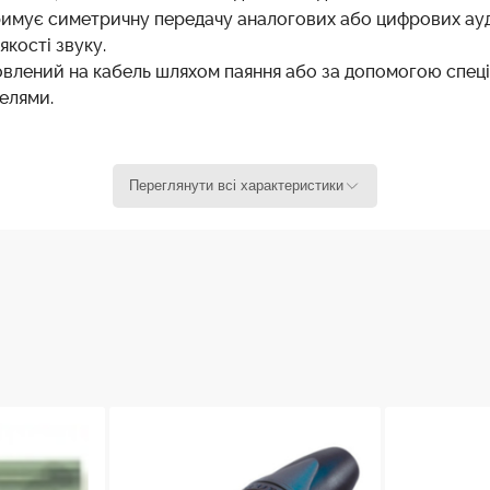
имує симетричну передачу аналогових або цифрових ауді
кості звуку.
лений на кабель шляхом паяння або за допомогою спеціал
белями.
о Neutrik NC4MX
Переглянути всі характеристики
кабельний, прямий
пайка
3.5 - 8.0 мм
застібка
латунь (CuZn39Pb3)
сплав цинку (ZnAl4Cu1)
нікель
сплав цинку (ZnAl4Cu1) / Сталь (Ck 67)