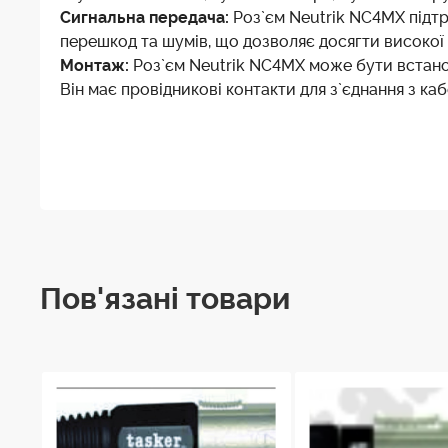
Сигнальна передача:
Роз`єм Neutrik NC4MX підтр
перешкод та шумів, що дозволяє досягти високої я
Монтаж:
Роз`єм Neutrik NC4MX може бути встанов
Він має провідникові контакти для з`єднання з ка
Характеристики Роз`єму кабельног
Встановлення
Спосіб кріплення провідника
Діаметр сумісного кабелю
Пов'язані товари
Пристрій застібки
Матеріал контактів
Матеріал корпусу
Покриття корпусу
Матеріал застібки