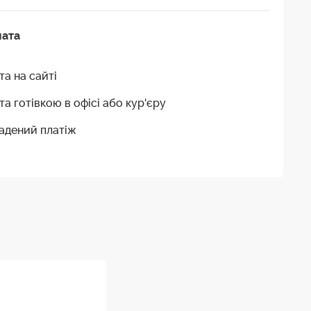
лата
та на сайті
та готівкою в офісі або кур'єру
адений платіж