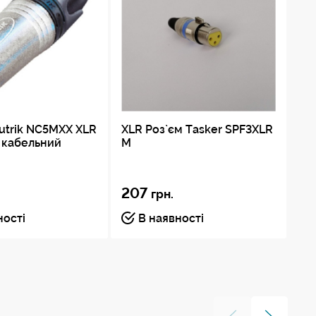
30% GR)
utrik NC5MXX XLR
XLR Роз`єм Tasker SPF3XLR
XL
н кабельний
M
SP
207
19
грн.
ності
В наявності