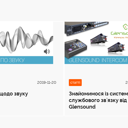
2019-11-20
статті
2
щодо звуку
Знайомимося із систе
службового зв`язку від
Glensound