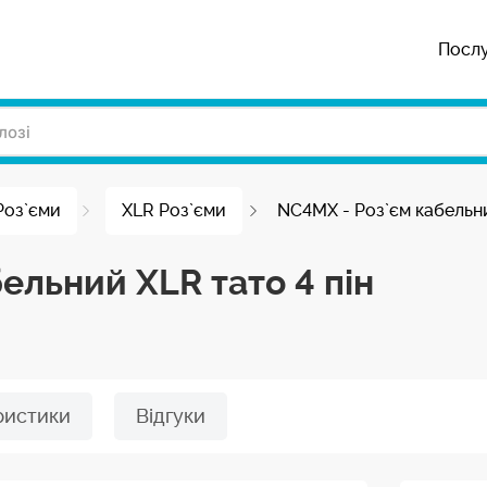
Посл
Роз`єми
XLR Роз`єми
NC4MX - Роз`єм кабельн
ельний XLR тато 4 пін
ристики
Відгуки