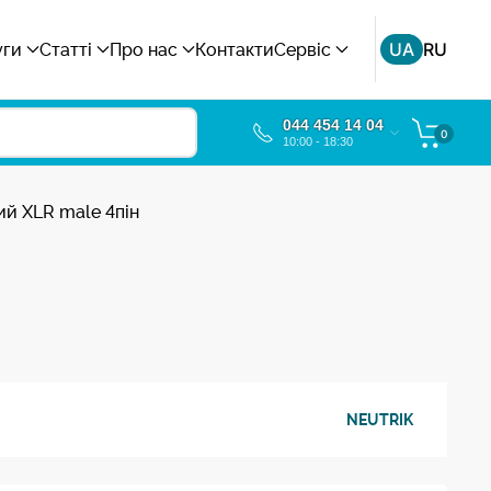
UA
RU
уги
Статті
Про нас
Контакти
Сервіс
044 454 14 04
0
10:00 - 18:30
ий XLR male 4пін
NEUTRIK