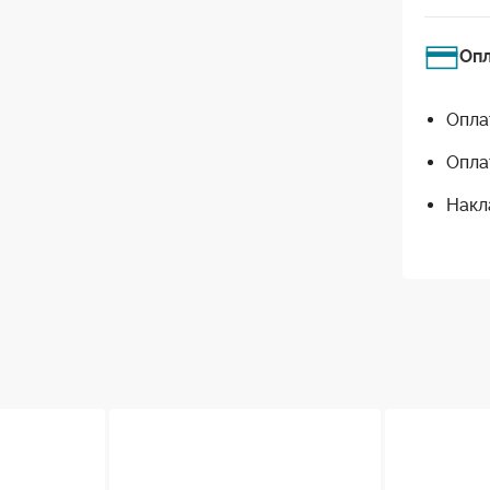
Оп
Опла
Опла
Накл