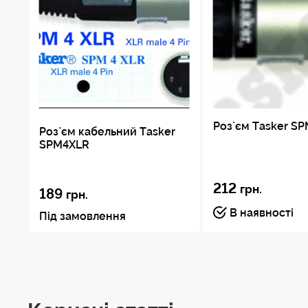
Внутрішня вставка
Тримач кабелю
Роз`єм Tasker S
Роз`єм кабельний Tasker
SPM4XLR
212
грн.
189
грн.
В наявності
Під замовлення