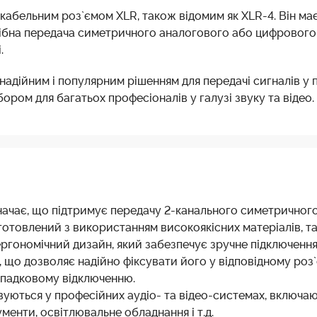
 кабельним роз`ємом XLR, також відомим як XLR-4. Він має
трібна передача симетричного аналогового або цифрового
.
надійним і популярним рішенням для передачі сигналів у п
ром для багатьох професіоналів у галузі звуку та відео.
означає, що підтримує передачу 2-канального симетричног
готовлений з використанням високоякісних матеріалів, та
 ергономічний дизайн, який забезпечує зручне підключення
що дозволяє надійно фіксувати його у відповідному роз`
випадковому відключенню.
ються у професійних аудіо- та відео-системах, включаю
ументи, освітлювальне обладнання і т.д.