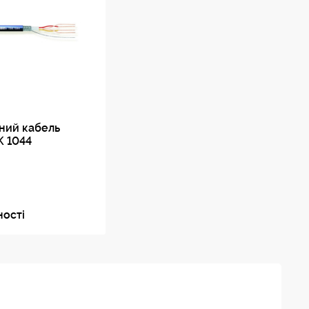
ний кабель
K 1044
ності