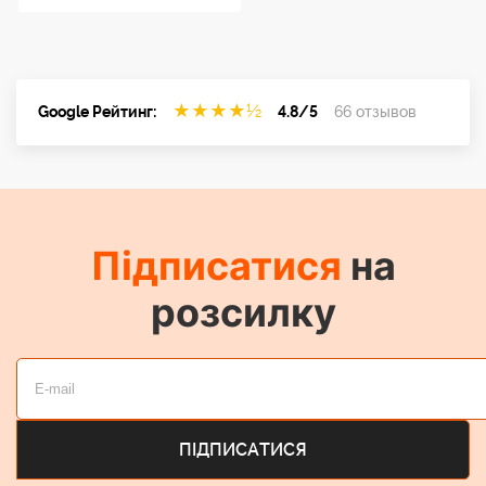
★
★
★
★
½
Google Рейтинг:
4.8/5
66 отзывов
Підписатися
на
розсилку