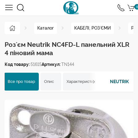
0
Каталог
КАБЕЛІ, РОЗ`ЄМИ
Ро
Роз`єм Neutrik NC4FD-L панельний XLR
4 піновий мама
Код товару:
51615
Артикул:
TN144
NEUTRIK
Все про товар
Опис
Характеристики
Відгуки