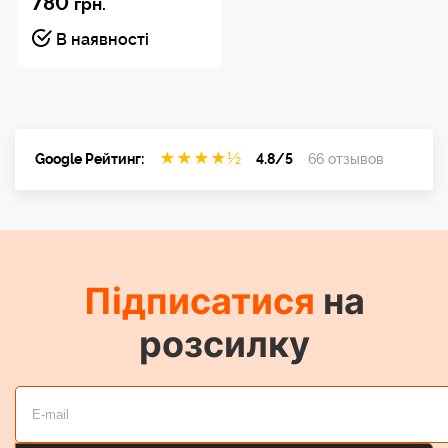
780
грн.
В наявності
★
★
★
★
½
Google Рейтинг:
4.8/5
66 отзывов
Підписатися
на
розсилку