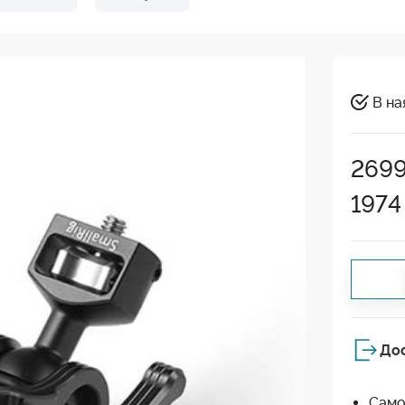
В на
269
1974
До
Само