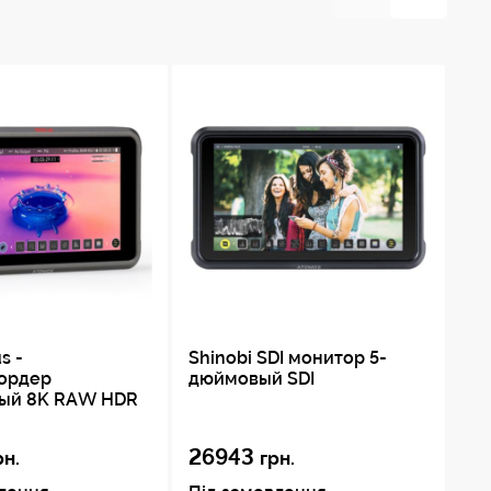
s -
Shinobi SDI монитор 5-
Sh
ордер
дюймовый SDI
дю
ый 8K RAW HDR
26943
1
рн.
грн.