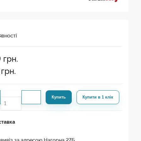
явності
9
грн.
грн.
Купить
Купити в 1 клік
ставка
вивіз за адресою Нагорна 27Б