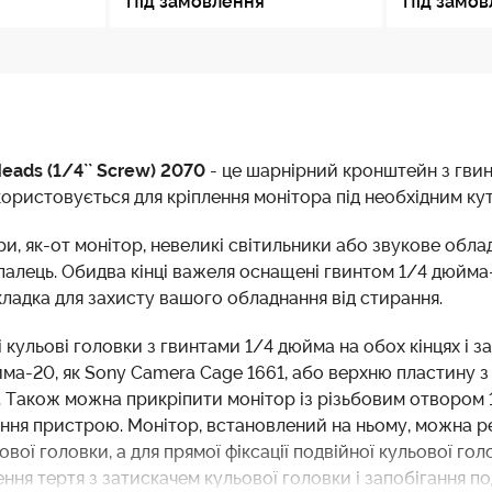
Під замовлення
Під замо
Heads (1/4`` Screw) 2070
- це шарнірний кронштейн з гвин
користовується для кріплення монітора під необхідним ку
, як-от монітор, невеликі світильники або звукове облад
алець. Обидва кінці важеля оснащені гвинтом 1/4 дюйма
кладка для захисту вашого обладнання від стирання.
 кульові головки з гвинтами 1/4 дюйма на обох кінцях і з
йма-20, як Sony Camera Cage 1661, або верхню пластину 
. Також можна прикріпити монітор із різьбовим отвором 1
ння пристрою. Монітор, встановлений на ньому, можна ре
ової головки, а для прямої фіксації подвійної кульової г
ення тертя з затискачем кульової головки і запобігання 