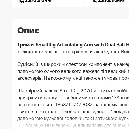
Під замовлення
Під замовлення
Опис
Тримач SmallRig Articulating Arm with Dual Ball 
коліщатком для легкого кріплення аксесуарів. Ви
Сумісний із широким спектром компонентів камери
допомогою одного великого важеля під великий п
аксесуарів. На кожному кінці також є гумова про
Шарнірний важіль SmallRig 2070 містить подвійні
прикріпити клітку з різьбовими отворами 1/4 дю
верхня пластина 1853/1974/2032, на одному кінці
гвинт з накатаною головкою для ручного блокува
допомогою кульової головки, так і затискача куль
Він оснащений кільцями ущільнювачів для збільш