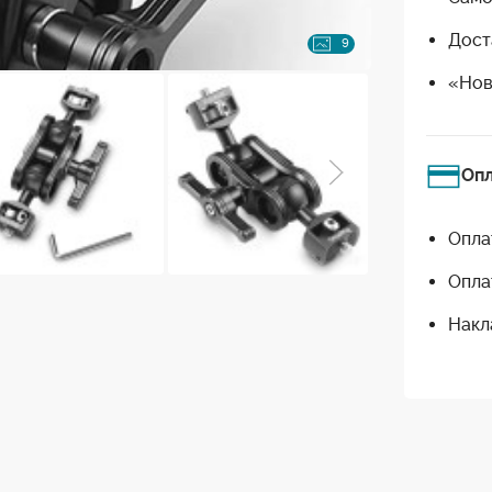
Дост
9
«Нов
Оп
Опла
Опла
Накл