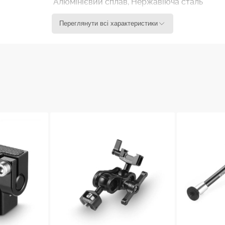
Алюмінієвий сплав, Нержавіюча сталь
еднього блокування подвійної кульової головки, а гвинт
шестигранний ключ допоможе максимально зафіксувати п
Переглянути всі характеристики
і затискача для кульових голів. Призначений для встановле
 або клітки для камер з монтажними отворами 1/4’’-20, на
у пластину Side Plate for Blackmagic URSA Mini/URSA MIN
ності накатної голівки на гвинтах, може швидко від`єдн
есь комплект.
 можна фіксувати камерні аксесуари в різних положення
без застосування додаткових інструментів передбачений г
ншими варіантами кульових головок SmallRig 2133, 2134, 2