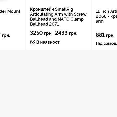
Кронштейн SmallRig
lder Mount
11 inch Ar
Articulating Arm with Screw
2066 - кр
Ballhead and NATO Clamp
arm
Ballhead 2071
3250
2433
грн.
грн.
7
881
грн.
грн.
В наявності
Під замо