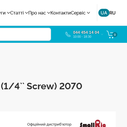
UA
RU
уги
Статті
Про нас
Контакти
Сервіс
044 454 14 04
0
10:00 - 18:30
 (1/4`` Screw) 2070
Офіційний дистриб'ютор