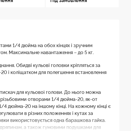
влення
Під замовлення
Пі
тами 1/4 дюйма на обох кінцях і зручним
том. Максимальне навантаження – до 5 кг.
нання. Обидві кульові головки кріпляться за
-20 і коліщатком для полегшення встановлення
атискач для кульової голови. До нього можна
з різьбовими отворами 1/4 дюйма-20, як-от
/4 дюйма-20 на іншому кінці. На кожному кінці є
гулювати в різних положеннях і кутах за
оловки використовується одна барашкова гайка.
подряпинам, а також гумовими подушками для