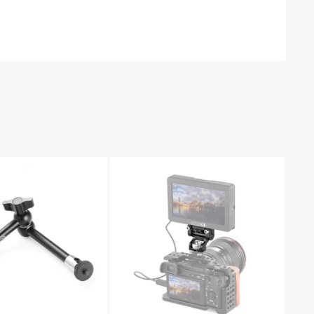
и з головкою на обох кінцях використовуються
оложення.
ння сумісних аксесуарів (накамерних моніторів,
приклад, на монтажну пластину Top Plate for
I PRO 1854, або клітку Cage for Sony A6500 and
уватися і приєднуватися в іншій монтажній точці
х під різними кутами, оскільки голови
винтовий затискач кронштейна SmallRig 2134.
211, 2114, 2108 і BUM2383.