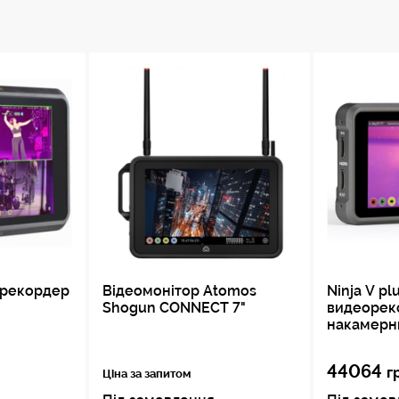
орекордер
Відеомонітор Atomos
Ninja V plu
Shogun CONNECT 7"
видеорек
накамерн
44064
г
Ціна за запитом