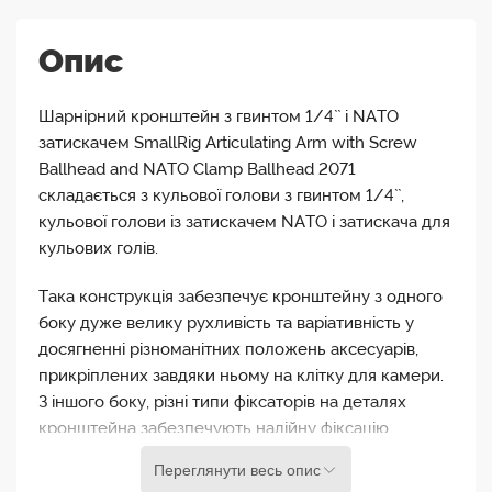
Опис
Шарнірний кронштейн з гвинтом 1/4`` і NATO
затискачем SmallRig Articulating Arm with Screw
Ballhead and NATO Clamp Ballhead 2071
складається з кульової голови з гвинтом 1/4``,
кульової голови із затискачем NATO і затискача для
кульових голів.
Така конструкція забезпечує кронштейну з одного
боку дуже велику рухливість та варіативність у
досягненні різноманітних положень аксесуарів,
прикріплених завдяки ньому на клітку для камери.
З іншого боку, різні типи фіксаторів на деталях
кронштейна забезпечують надійну фіксацію
деталей у потрібних положеннях та роблять
Переглянути весь опис
кронштейн швидкознімним.