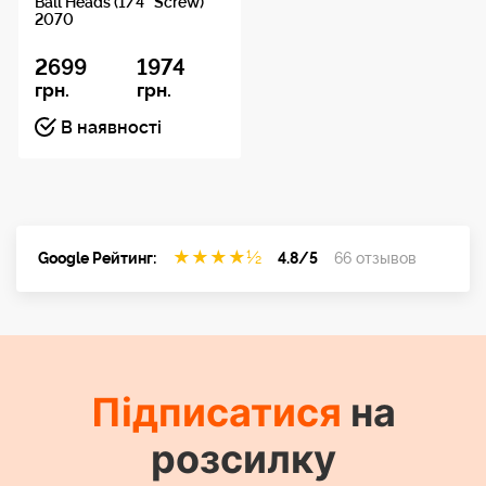
Ball Heads (1/4`` Screw)
2070
2699
1974
грн.
грн.
В наявності
★
★
★
★
½
Google Рейтинг:
4.8/5
66 отзывов
Підписатися
на
розсилку