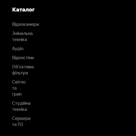
Каталог
Відеокамери
Знімальна
техніка
Аудіо
Відеостіни
Об'єктиви,
фільтри
Світло
та
грип
Студійна
техніка
Сервери
та ПЗ