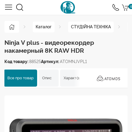
0
Каталог
СТУДІЙНА ТЕХНІКА
Ninja V plus - видеорекордер
накамерный 8K RAW HDR
Код товару:
88525
Артикул:
ATOMNJVPL1
Все про товар
Опис
Характеристики
Відгуки