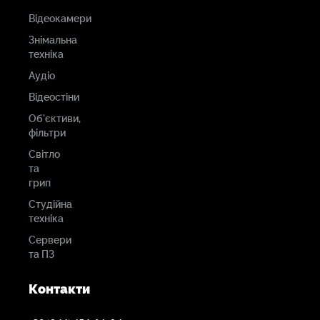
Відеокамери
Знімальна
техніка
Аудіо
Відеостіни
Об'єктиви,
фільтри
Світло
та
грип
Студійна
техніка
Сервери
та ПЗ
Контакти