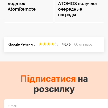
додаток
ATOMOS получает
AtomRemote
очередные
награды
★
★
★
★
½
Google Рейтинг:
4.8/5
66 отзывов
Підписатися
на
розсилку