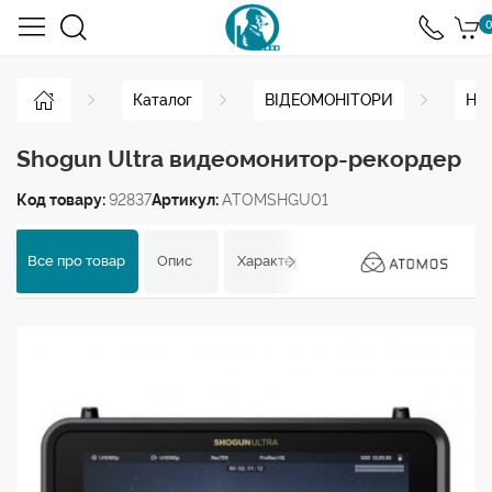
0
Каталог
ВІДЕОМОНІТОРИ
Нак
Shogun Ultra видеомонитор-рекордер
Код товару:
92837
Артикул:
ATOMSHGU01
Все про товар
Опис
Характеристики
Відгуки