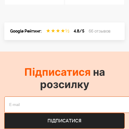
★
★
★
★
½
Google Рейтинг:
4.8/5
66 отзывов
Підписатися
на
розсилку