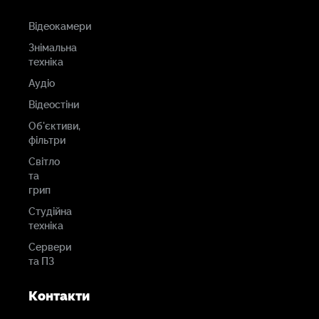
Відеокамери
Знімальна
техніка
Аудіо
Відеостіни
Об'єктиви,
фільтри
Світло
та
грип
Студійна
техніка
Сервери
та ПЗ
Контакти