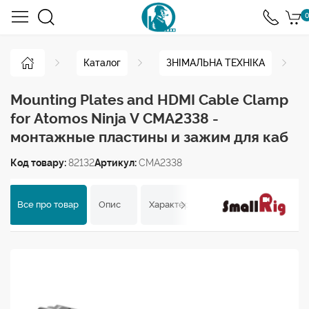
0
Каталог
ЗНІМАЛЬНА ТЕХНІКА
Mounting Plates and HDMI Cable Clamp
for Atomos Ninja V CMA2338 -
монтажные пластины и зажим для каб
Код товару:
82132
Артикул:
CMA2338
Все про товар
Опис
Характеристики
Відгуки