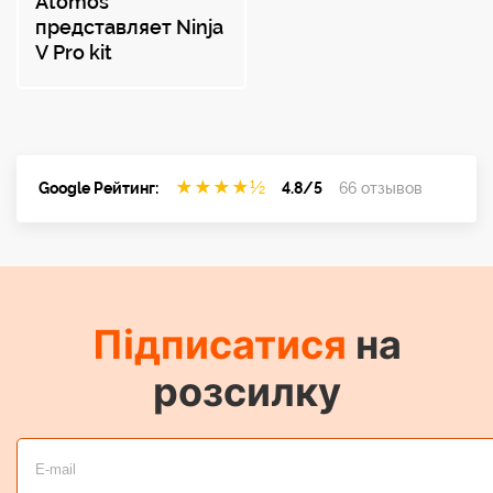
Atomos
представляет Ninja
V Pro kit
★
★
★
★
½
Google Рейтинг:
4.8/5
66 отзывов
Підписатися
на
розсилку