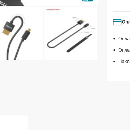
Оп
Опла
Опла
Накл