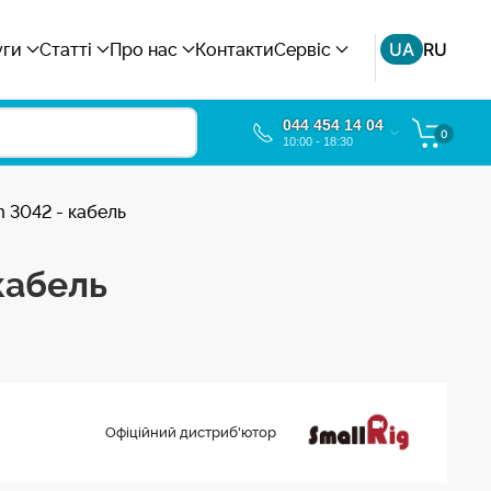
UA
RU
уги
Статті
Про нас
Контакти
Сервіс
044 454 14 04
0
10:00 - 18:30
m 3042 - кабель
 кабель
Офіційний дистриб'ютор