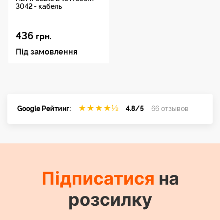
3042 - кабель
436
грн.
Під замовлення
★
★
★
★
½
Google Рейтинг:
4.8/5
66 отзывов
Підписатися
на
розсилку