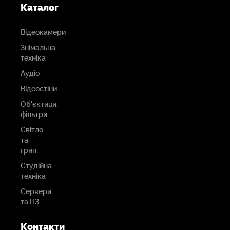
Каталог
Відеокамери
Знімальна
техніка
Аудіо
Відеостіни
Об'єктиви,
фільтри
Світло
та
грип
Студійна
техніка
Сервери
та ПЗ
Контакти