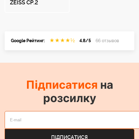
ZEISS CP.2
★
★
★
★
½
Google Рейтинг:
4.8/5
66 отзывов
Підписатися
на
розсилку