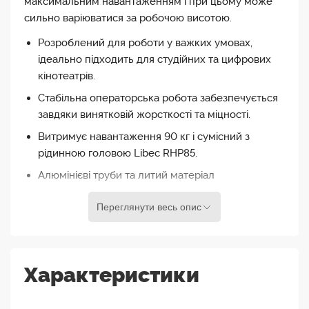
максимальним навантаженням і при цьому може
сильно варіюватися за робочою висотою.
Розроблений для роботи у важких умовах,
ідеально підходить для студійних та цифрових
кінотеатрів.
Стабільна операторська робота забезпечується
завдяки винятковій жорсткості та міцності.
Витримує навантаження 90 кг і сумісний з
рідинною головою Libec RHP85.
Алюмінієві труби та литий матеріал
забезпечують високий рівень стабільності.
Переглянути весь опис
Діапазон висоти 62 до 174 см (вимірюється за
допомогою розтяжки)
Інтегровані металеві шипи для польових робіт.
Характеристики
Важить 6.5 кг.
Розтяжка і подушечки для ніг продаються