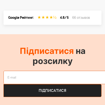
★
★
★
★
½
Google Рейтинг:
4.8/5
66 отзывов
Підписатися
на
розсилку