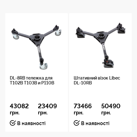
6.5 кг
DL-8RB тележка для
Штативний візок Libec
T102B T103B и P110B
DL-10RB
43082
23409
73466
50490
грн.
грн.
грн.
грн.
В наявності
В наявності