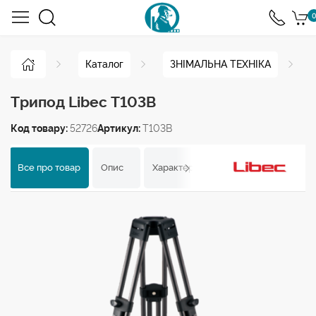
0
Каталог
ЗНІМАЛЬНА ТЕХНІКА
Трипод Libec T103B
Код товару:
52726
Артикул:
T103B
Все про товар
Опис
Характеристики
Відгуки