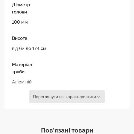
окремо.
Діаметр
голови
Властивості Трипода Libec T103B
100 мм
Основа чаші 100 мм
Висота
Корисне навантаження 90 кілограм
від 62 до 174 см
Конструкція з подвійною стійкою
Максимальна висота 174 см з додатковою
Матеріал
розтяжкою
труби
Алюміній
Переглянути всі характеристики
Секції
2
Вага
Пов'язані товари