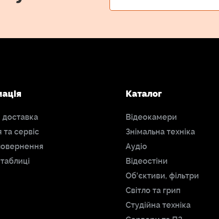
мація
Каталог
і доставка
Відеокамери
я та сервіс
Знімальна техніка
повернення
Аудіо
 таблиці
Відеостіни
Об'єктиви, фільтри
Світло та грип
Студійна техніка