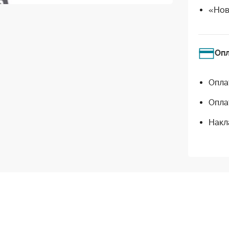
«Нов
Оп
Опла
Опла
Накл