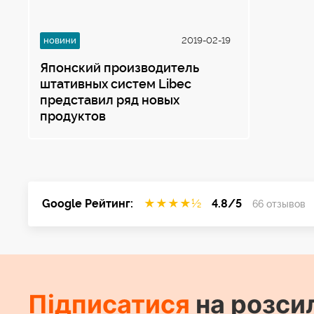
новини
2019-02-19
Японский производитель
штативных систем Libec
представил ряд новых
продуктов
Google Рейтинг:
★
★
★
★
½
4.8/5
66 отзывов
Підписатися
на розси