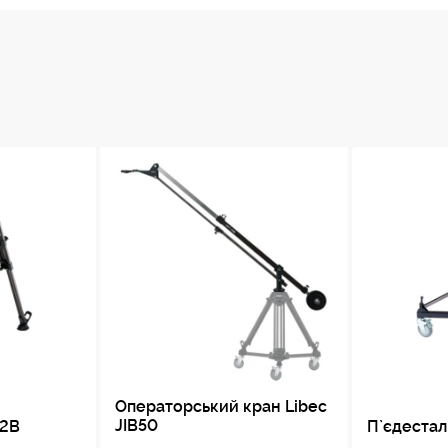
Операторський кран Libec
JIB50
02B
П`єдестал