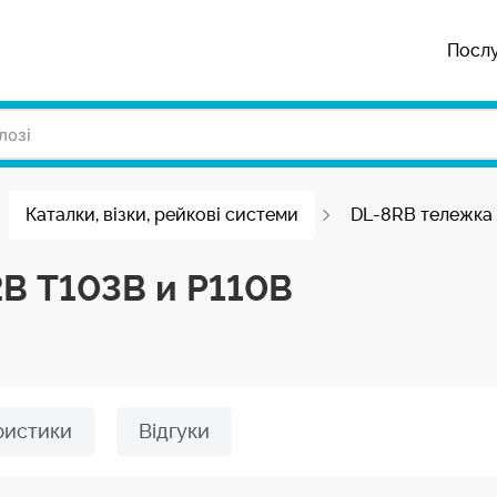
Посл
Каталки, візки, рейкові системи
DL-8RB тележка 
B T103B и P110B
ристики
Відгуки