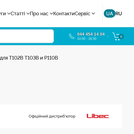
UA
RU
уги
Статті
Про нас
Контакти
Сервіс
044 454 14 04
0
10:00 - 18:30
для T102B T103B и P110B
Офіційний дистриб'ютор