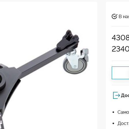
В на
430
234
До
Само
Дост