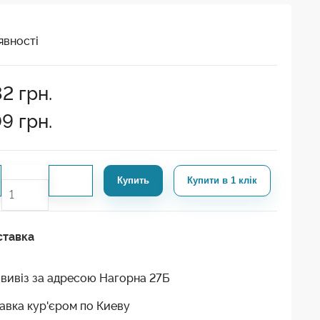
явності
82
грн.
09
грн.
Купить
Купити в 1 клік
ставка
вивіз за адресою Нагорна 27Б
авка кур'єром по Киеву