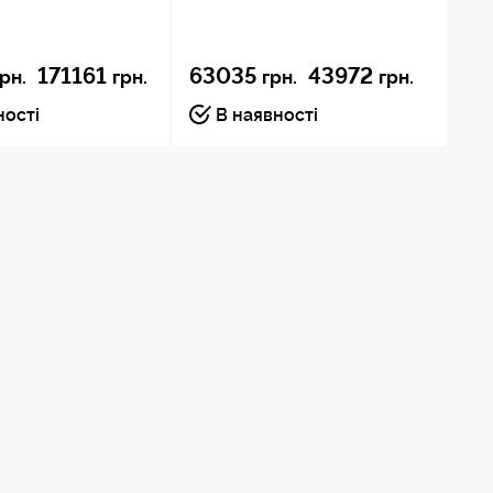
171161
63035
43972
грн.
грн.
грн.
грн.
ності
В наявності