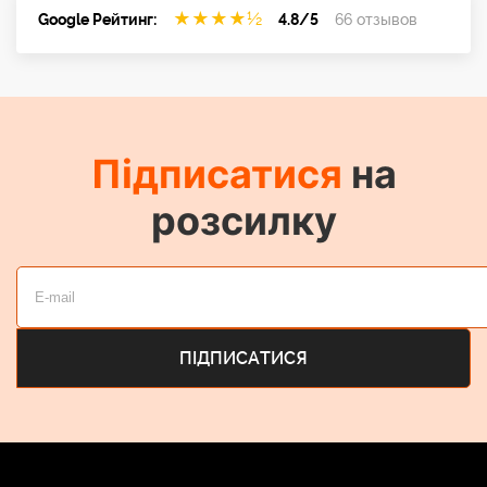
★
★
★
★
½
Google Рейтинг:
4.8/5
66 отзывов
Підписатися
на
розсилку