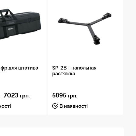
офр для штатива
SP-2B - напольная
ZC
растяжка
уп
7023
5895
7
.
грн.
грн.
ності
В наявності