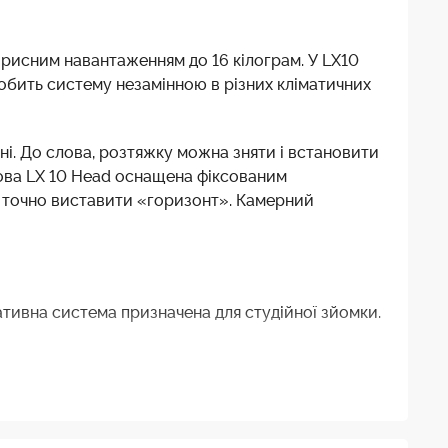
орисним навантаженням до 16 кілограм. У LX10
робить систему незамінною в різних кліматичних
і. До слова, розтяжку можна зняти і встановити
олова LX 10 Head оснащена фіксованим
у точно виставити «горизонт». Камерний
Штативна система призначена для студійної зйомки.
а ціна в лінійці. Для камер середнього розміру
вищого крутного моменту. Видатна жорсткість і