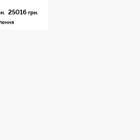
25016
рн.
грн.
влення