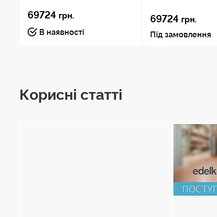
69724
грн.
69724
грн.
Компоненти системи
В наявності
Під замовлення
Голова
Тринога
Візок: DL-3RB
Корисні статті