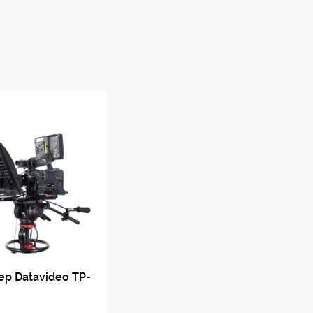
ений для відеокамер загальною вагою 16 кг і має
на для роботи за різних температур: від -20°C до
20°C до +60°C;
р Datavideo TP-