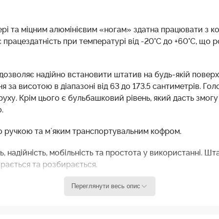
рі та міцним алюмінієвим «ногам» здатна працювати з к
є працездатність при температурі від -20°С до +60°С, що 
озволяє надійно встановити штатив на будь-якій поверхн
я за висотою в діапазоні від 63 до 173.5 сантиметрів. Г
ху. Крім цього є бульбашковий рівень, який дасть змог
.
ю ручкою та м`яким транспортувальним кофром.
ть, надійність, мобільність та простота у використанні. 
рається та розбирається.
 із візком та подвійними ручками панорамування. Найкращ
Переглянути весь опис
ого руху від початку до кінця за допомогою системи най
тива. Повноцінний візок у стандартній комплектації.