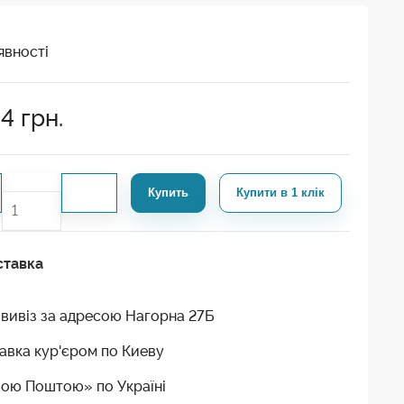
явності
24
грн.
Купить
Купити в 1 клік
ставка
вивіз за адресою Нагорна 27Б
авка кур'єром по Киеву
ою Поштою» по Україні