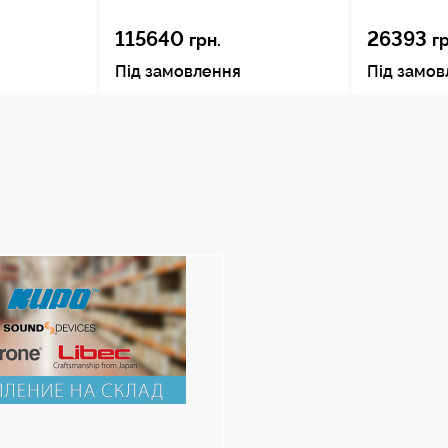
115640
26393
грн.
г
Під замовлення
Під замо
LX10 Head
RT50B
(з 2 ручками)