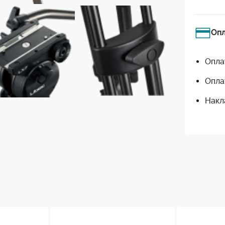
Оп
Опла
Опла
Накл