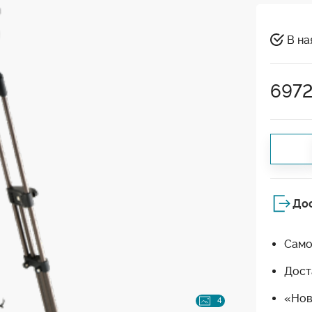
В на
697
До
Само
Дост
«Нов
4