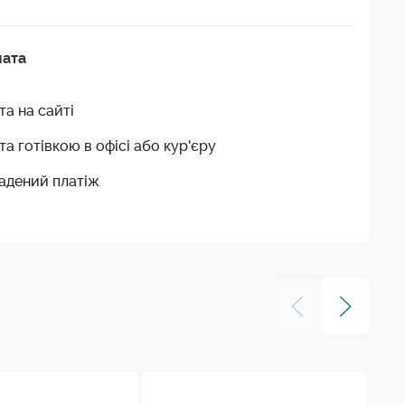
лата
та на сайті
та готівкою в офісі або кур'єру
адений платіж