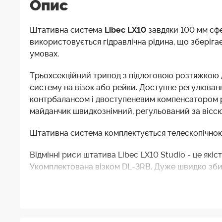
Опис
Штативна система
Libec LX10
завдяки 100 мм сфе
використовується гідравлічна рідина, що зберіга
умовах.
Трьохсекційний трипод з підлоговою розтяжкою д
систему на візок або рейки. Доступне регулюванн
контрбалансом і двоступеневим компенсатором ру
майданчик швидкознімний, регульований за віссю
Штативна система комплектується телескопічно
Відмінні риси штатива Libec LX10 Studio - це якіс
Укомплектована візком DL-3RB. Дуже швидко зби
Професійний двоступінчастий алюмінієвий штатив
DV/HD та напівплечових камер. Відстеження кожн
вантажопідйомність. Абсолютно новий дизайн шта