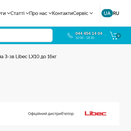
UA
RU
уги
Статті
Про нас
Контакти
Сервіс
044 454 14 04
0
10:00 - 18:30
 3-зв Libec LX10 до 16кг
Офіційний дистриб'ютор