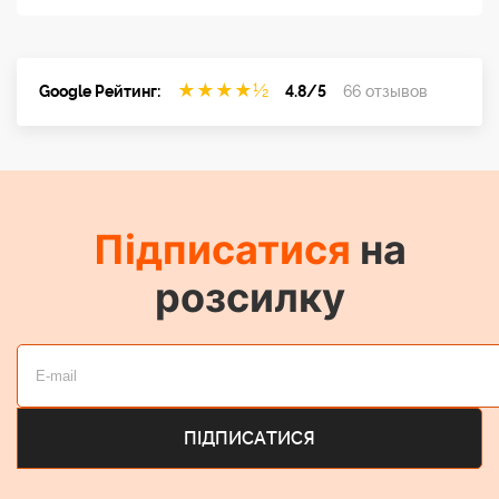
★
★
★
★
½
Google Рейтинг:
4.8/5
66 отзывов
Підписатися
на
розсилку