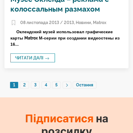
колоссальным размахом
08 листопада 2013 /
2013
,
Новини
,
Matrox
Оклендский музей использовал графические
карты
Matrox
М-серии при создании видеостены из
16...
ЧИТАТИ ДАЛІ
1
2
3
4
5
Остання
Підписатися
на
розсилку