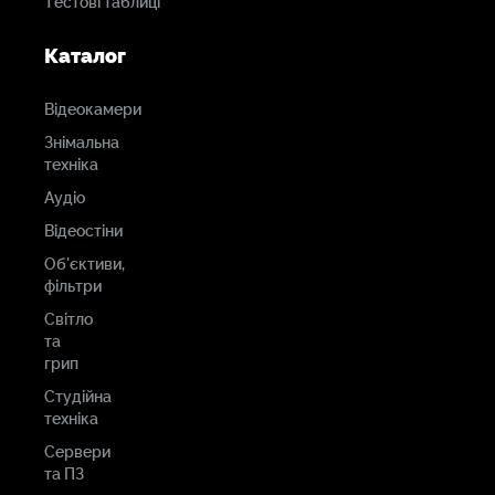
Тестові таблиці
Каталог
Відеокамери
Знімальна
техніка
Аудіо
Відеостіни
Об'єктиви,
фільтри
Світло
та
грип
Студійна
техніка
Сервери
та ПЗ