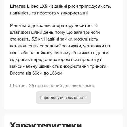
Штатив Libec LX5
- відмінні риси триподу: якість,
надійність та простота у використанні.
Мала вага дозволяє оператору носитися зі
штативом цілий день, тому що вага триноги
становить 5,5 кг. Надійні замки, можливість
встановлення середньої розтяжки, установки на
візок або на рейкову систему. Розтяжка підлоги
відкриває перед оператором всю простоту і
максимальну швидкість використання триноги.
Висота від 56см до 166см.
Штатив LX5 призначений для відеокамер
загальною вагою до 4 кг і має фіксовані значення
Переглянути весь опис
контрбалансу та панорамування. Гідравлічна рідина
чудово адаптована під роботу при значно низьких
температурах, від -20°C до +60°C.
Характеристики
Свій внесок у простоту вносить зручне