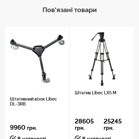
фіксований
Пов'язані товари
Панорамування
фіксований
Кут
нахилу:
+90° / -80
Штатив Libec LX5 M
Штативний візок Libec
DL-3RB
28605
25245
9960
грн.
грн.
грн.
В наявності
В наявності