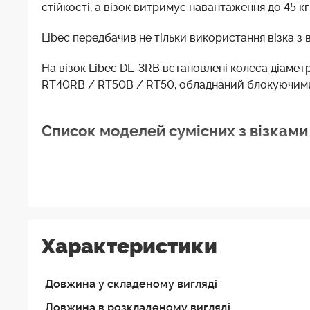
стійкості, а візок витримує навантаження до 45 к
Libec передбачив не тільки використання візка з в
На візок Libec DL-3RB встановлені колеса діаме
RT40RB / RT50B / RT50, обладнаний блокуючим
Список моделей сумісних з візками
Бренди
Sachtler
Характеристики
Vinten
Довжина у складеному вигляді
Довжина в розкладеному вигляді