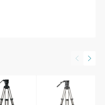
3821-3
3772-3
3773-3, 3884-3
546B, 546GB
545B, 545GB
546B, 546GB