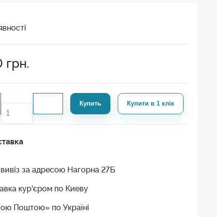
явності
0
грн.
Купить
Купити в 1 клік
ставка
вивіз за адресою Нагорна 27Б
авка кур'єром по Киеву
ою Поштою» по Україні