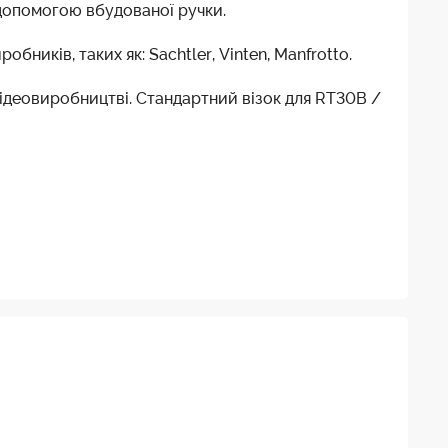
а допомогою вбудованої ручки.
ників, таких як: Sachtler, Vinten, Manfrotto.
ідеовиробництві. Стандартний візок для RT30B /
Штативи
Ace 75/2 D
Ace 75/2 CF
Ace 75/2 CF
3819-3
V3822-0001
3766-3