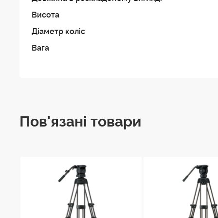
Висота
Діаметр коліс
Вага
Manfrotto
Пов'язані товари
Властивості Штативного візка Libe
Підходить для деяких штативів Libec та сторонніх
Вантажопідйомність 45 кг
Колеса 100 мм з індивідуальними гальмами
Діаметр робочої бази 90 сантиметрів
Складається для транспортування
Вбудована ручка для перенесення