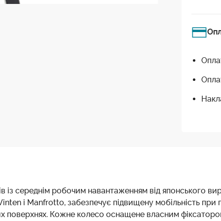
Оп
Опла
Опла
Накл
вів із середнім робочим навантаженням від японського ви
Vinten і Manfrotto, забезпечує підвищену мобільність пр
их поверхнях. Кожне колесо оснащене власним фіксаторо