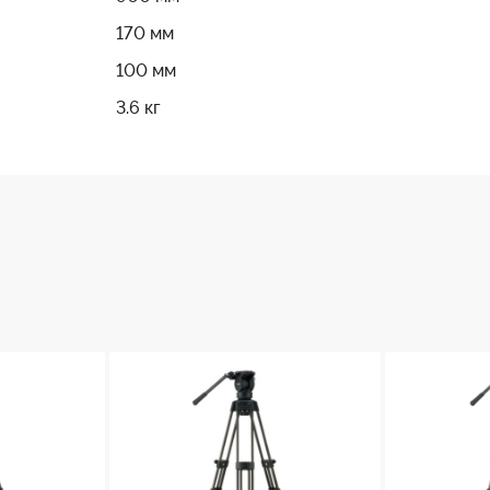
Vision 8AS
170 мм
Vision 10AS
100 мм
Vision 100
3.6 кг
501HDV
504HD
509HD
c DL-3RB
 виробників.