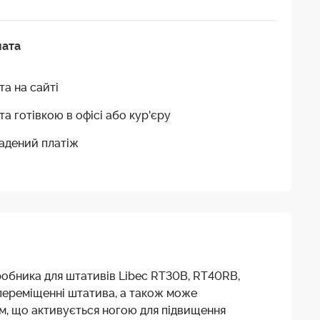
лата
та на сайті
та готівкою в офісі або кур'єру
адений платіж
робника для штативів Libec RT30B, RT40RB,
и переміщенні штатива, а також може
м, що активується ногою для підвищення