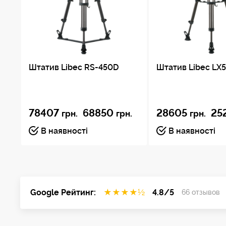
Штатив Libec RS-450D
Штатив Libec LX
78407
68850
28605
25
грн.
грн.
грн.
В наявності
В наявності
Google Рейтинг:
★
★
★
★
½
4.8/5
66 отзывов