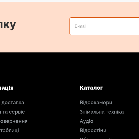
лку
мація
Каталог
і доставка
Відеокамери
я та сервіс
Знімальна техніка
повернення
Аудіо
 таблиці
Відеостіни