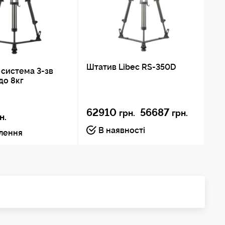
Штатив Libec RS-350D
система 3-зв
Шт
до 8кг
62910
56687
грн.
грн.
47
н.
В наявності
влення
Пі