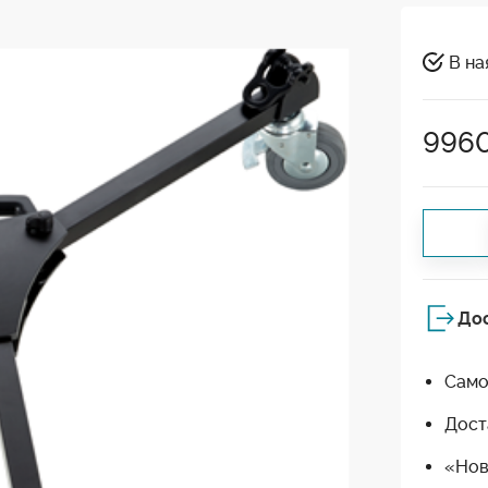
В на
996
До
Само
Дост
«Нов