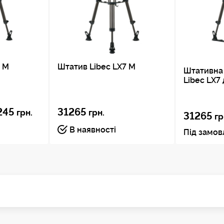
5 M
Штатив Libec LX7 M
Штативна 
Libec LX7 
245
31265
грн.
грн.
31265
гр
В наявності
Під замо