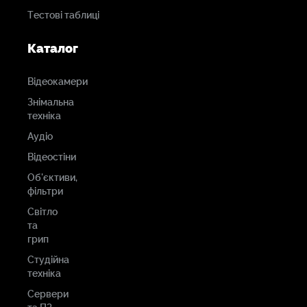
Тестові таблиці
Каталог
Відеокамери
Знімальна
техніка
Аудіо
Відеостіни
Об'єктиви,
фільтри
Світло
та
грип
Студійна
техніка
Сервери