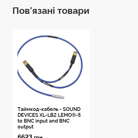
Пов'язані товари
Таймкод-кабель - SOUND
DEVICES XL-LB2 LEMO®-5
to BNC input and BNC
output
6623
грн.