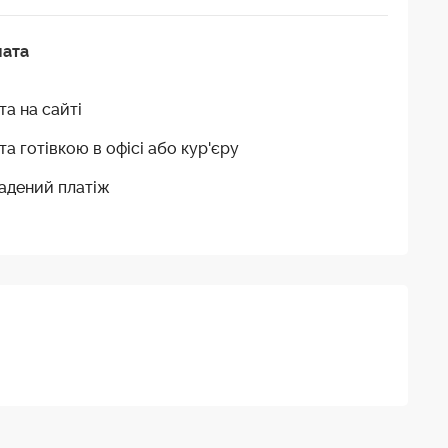
лата
та на сайті
та готівкою в офісі або кур'єру
адений платіж