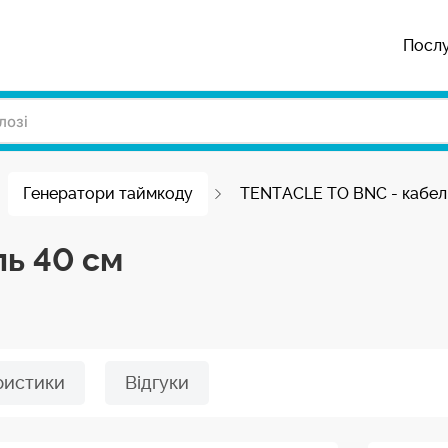
Посл
Генератори таймкоду
TENTACLE TO BNC - кабел
ь 40 см
ристики
Відгуки