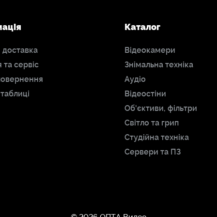
мація
Каталог
і доставка
Відеокамери
я та сервіс
Знімальна техніка
повернення
Аудіо
 таблиці
Відеостіни
Об'єктиви, фільтри
Світло та грип
Студійна техніка
Сервери та ПЗ