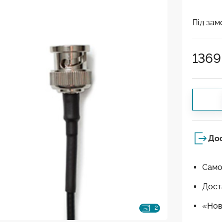
Під зам
1369
До
Само
Дост
«Нов
2