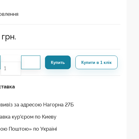
овлення
грн.
Купить
Купити в 1 клік
ставка
вивіз за адресою Нагорна 27Б
авка кур'єром по Киеву
ою Поштою» по Україні