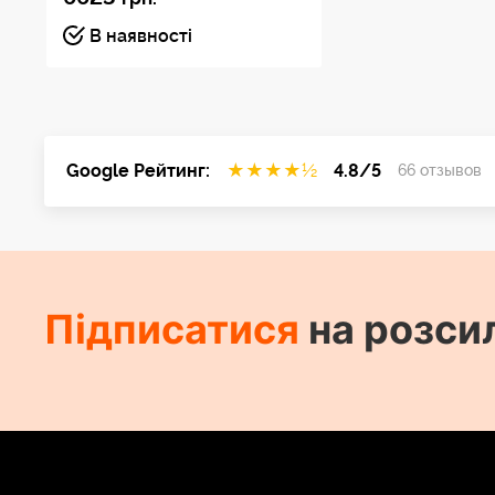
В наявності
Google Рейтинг:
★
★
★
★
½
4.8/5
66 отзывов
Підписатися
на розси