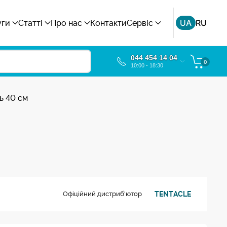
UA
RU
уги
Статті
Про нас
Контакти
Сервіс
044 454 14 04
0
10:00 - 18:30
ь 40 см
TENTACLE
Офіційний дистриб'ютор