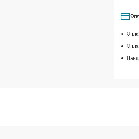
Оп
Опла
Опла
Накл