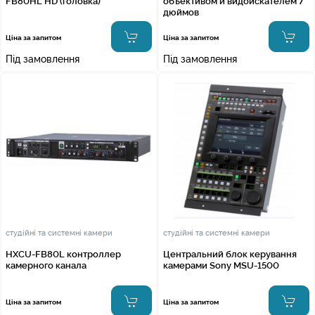
FB80HL HD (головка)
объективом и видоискателем 7
дюймов
Ціна за запитом
Ціна за запитом
Під замовлення
Під замовлення
студійні та системні камери
студійні та системні камери
HXCU-FB80L контроллер
Центральний блок керування
камерного канала
камерами Sony MSU-1500
Ціна за запитом
Ціна за запитом