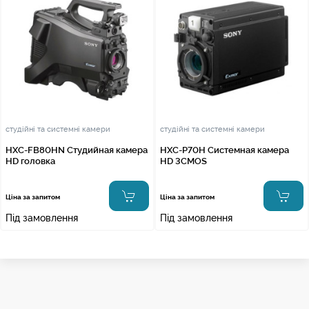
студійні та системні камери
студійні та системні камери
HXC-FB80HN Студийная камера
HXC-P70H Системная камера
HD головка
HD 3CMOS
Ціна за запитом
Ціна за запитом
Під замовлення
Під замовлення