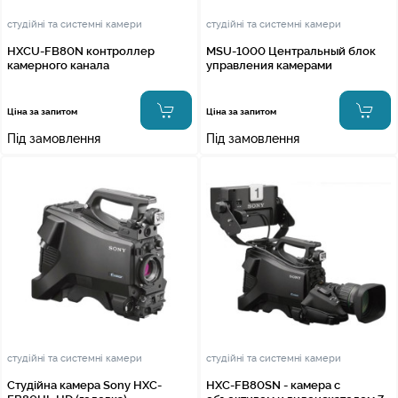
студійні та системні камери
студійні та системні камери
HXCU-FB80N контроллер
MSU-1000 Центральный блок
камерного канала
управления камерами
Ціна за запитом
Ціна за запитом
Під замовлення
Під замовлення
студійні та системні камери
студійні та системні камери
Студійна камера Sony HXC-
HXC-FB80SN - камера с