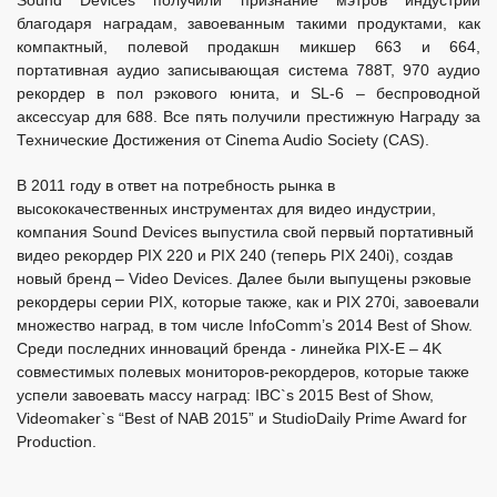
Sound Devices получили признание мэтров индустрии
благодаря наградам, завоеванным такими продуктами, как
компактный, полевой продакшн микшер 663 и 664,
портативная аудио записывающая система 788T, 970 аудио
рекордер в пол рэкового юнита, и SL-6 – беспроводной
аксессуар для 688. Все пять получили престижную Награду за
Технические Достижения от Cinema Audio Society (CAS).
В 2011 году в ответ на потребность рынка в
высококачественных инструментах для видео индустрии,
компания Sound Devices выпустила свой первый портативный
видео рекордер PIX 220 и PIX 240 (теперь PIX 240i), создав
новый бренд – Video Devices. Далее были выпущены рэковые
рекордеры серии PIX, которые также, как и PIX 270i, завоевали
множество наград, в том числе InfoComm’s 2014 Best of Show.
Среди последних инноваций бренда - линейка PIX-E – 4K
совместимых полевых мониторов-рекордеров, которые также
успели завоевать массу наград: IBC`s 2015 Best of Show,
Videomaker`s “Best of NAB 2015” и StudioDaily Prime Award for
Production.