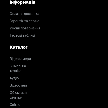
Інформація
Оплата і доставка
Гарантія та сервіс
Умови повернення
Тестові таблиці
Каталог
Відеокамери
Знімальна
техніка
Аудіо
Відеостіни
Об'єктиви,
фільтри
Світло