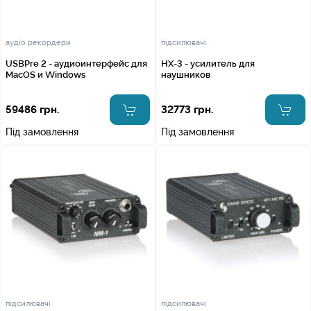
аудіо рекордери
підсилювачі
USBPre 2 - аудиоинтерфейс для
HX-3 - усилитель для
MacOS и Windows
наушников
59486 грн.
32773 грн.
Під замовлення
Під замовлення
підсилювачі
підсилювачі