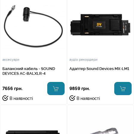
аксесуари
аудіо рекордери
Балансний кабель - SOUND
Адаптер Sound Devices MX-LM1
DEVICES AC-BALXLR-4
7656 грн.
9859 грн.
В наявності
В наявності