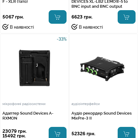
F - XLR (тато)
DEVICES XL-LB2 LEMO®-5 to
BNC input and BNC output
5067 грн.
6623 грн.
В наявності
В наявності
-33%
мікрофонні радіосистеми
аудіоінтерфейси
Адаптер Sound Devices A-
Аудіо рекордер Sound Devices
RXMON
MixPre-3 II
23079 грн.
52326 грн.
15492 грн.