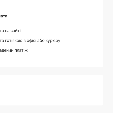
лата
та на сайті
та готівкою в офісі або кур'єру
адений платіж