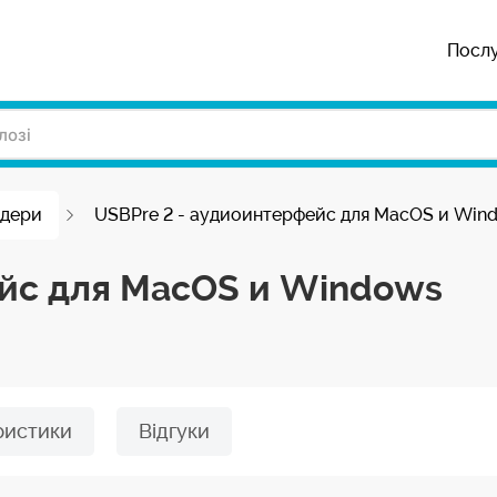
Посл
рдери
USBPre 2 - аудиоинтерфейс для MacOS и Win
ейс для MacOS и Windows
ристики
Відгуки