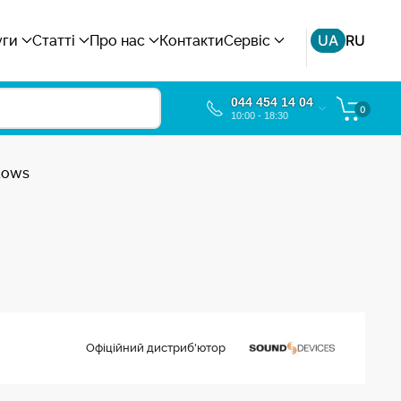
UA
RU
уги
Статті
Про нас
Контакти
Сервіс
044 454 14 04
0
10:00 - 18:30
dows
Офіційний дистриб'ютор