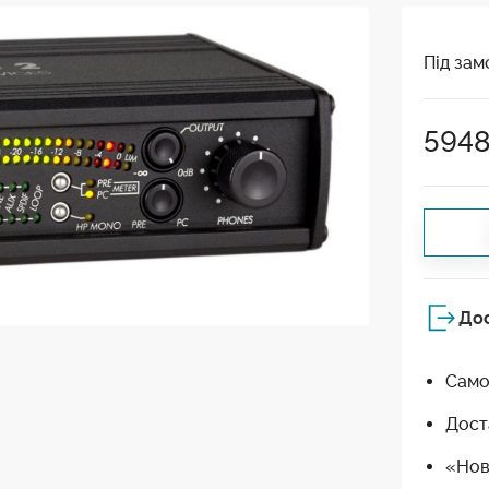
Під зам
594
До
Само
Дост
«Нов