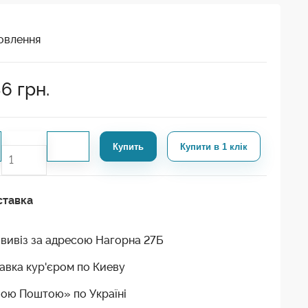
овлення
86
грн.
Купить
Купити в 1 клік
ставка
вивіз за адресою Нагорна 27Б
авка кур'єром по Киеву
ою Поштою» по Україні