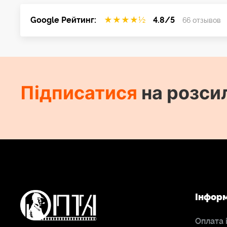
Google Рейтинг:
★
★
★
★
½
4.8/5
66 отзывов
Підписатися
на розси
Інфор
Оплата 