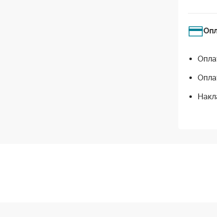
Оп
Опла
Опла
Накл