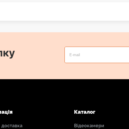
лку
мація
Каталог
і доставка
Відеокамери