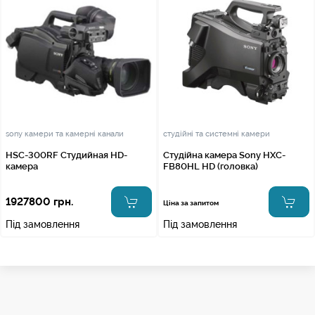
sony камери та камерні канали
студійні та системні камери
HSC-300RF Студийная HD-
Студійна камера Sony HXC-
камера
FB80HL HD (головка)
1927800 грн.
Ціна за запитом
Під замовлення
Під замовлення