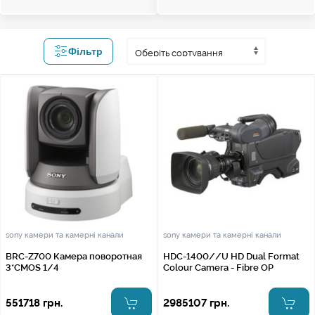
Фільтр
sony камери та камерні канали
sony камери та камерні канали
BRC-Z700 Камера поворотная
HDC-1400//U HD Dual Format
3*CMOS 1/4
Colour Camera - Fibre OP
551718 грн.
2985107 грн.