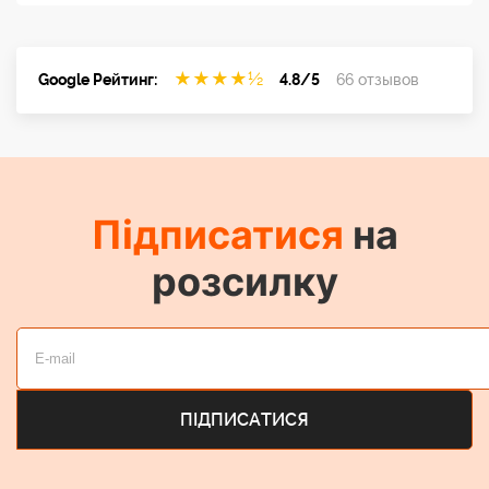
★
★
★
★
½
Google Рейтинг:
4.8/5
66 отзывов
Підписатися
на
розсилку