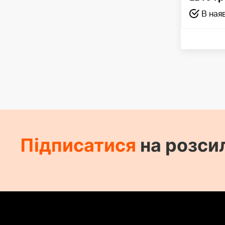
В ная
Підписатися
на розси