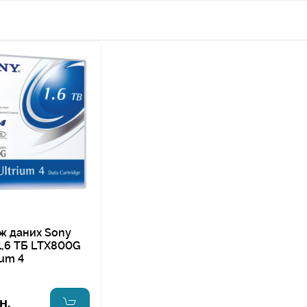
ж даних Sony
1,6 ТБ LTX800G
ium 4
н.