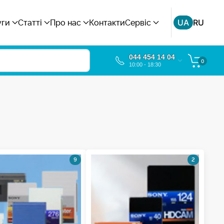
UA
RU
уги
Статті
Про нас
Контакти
Сервіс
044 454 14 04
0
10:00 - 18:30
9
2