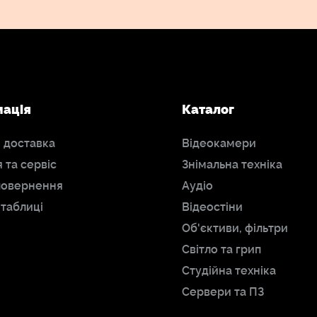
мація
Каталог
і доставка
Відеокамери
я та сервіс
Знімальна техніка
повернення
Аудіо
 таблиці
Відеостіни
Об'єктиви, фільтри
Світло та грип
Студійна техніка
Сервери та ПЗ