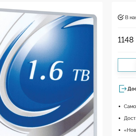
В на
1148
До
Само
Дост
«Нов