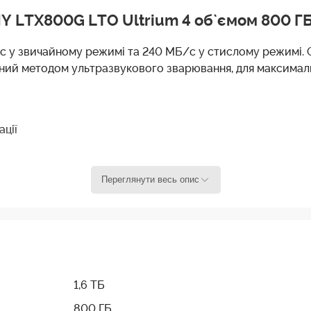
 LTX800G LTO Ultrium 4 об`ємом 800 ГБ
/с у звичайному режимі та 240 МБ/с у стислому режимі.
рений методом ультразвукового зварювання, для максимал
ції
Переглянути весь опис
1,6 ТБ
800 ГБ