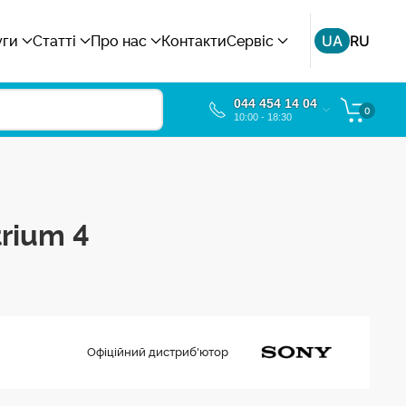
UA
RU
уги
Статті
Про нас
Контакти
Сервіс
044 454 14 04
0
10:00 - 18:30
rium 4
Офіційний дистриб'ютор