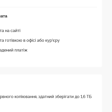
лата
та на сайті
та готівкою в офісі або кур'єру
адений платіж
рвного копіювання, здатний зберігати до 1,6 ТБ