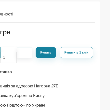
явності
грн.
Купить
Купити в 1 клік
ставка
вивіз за адресою Нагорна 27Б
авка кур'єром по Киеву
ою Поштою» по Україні