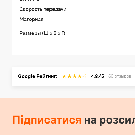
Скорость передачи
Материал
Размеры (Ш x В x Г)
Google Рейтинг:
★
★
★
★
½
4.8/5
66 отзывов
Підписатися
на розси