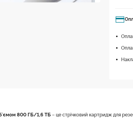
Оп
Опла
Опла
Накл
б`ємом 800 ГБ/1,6 ТБ
– це стрічковий картридж для резе