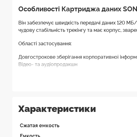
Особливості Картриджа даних SONY
Він забезпечує швидкість передачі даних 120 МБ
чудову стабільність трекінгу та має корпус, зва
Області застосування:
Довгострокове зберігання корпоративної інформа
Відео- та аудіопродакшн
Фінансові та державні установи
Архіви та бекапи організацій
Центри обробки даних
Основні властивості
Характеристики
Стиснена ємність 1,6 ТБ
Сжатая емкость
800 ГБ несжатої ємності
Емкость