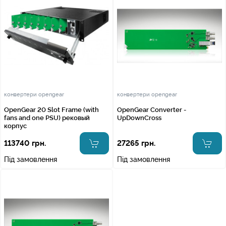
конвертери opengear
конвертери opengear
OpenGear 20 Slot Frame (with
OpenGear Converter -
fans and one PSU) рековый
UpDownCross
корпус
113740 грн.
27265 грн.
Під замовлення
Під замовлення