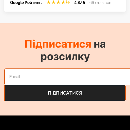
★
★
★
★
½
Google Рейтинг:
4.8/5
66 отзывов
Підписатися
на
розсилку