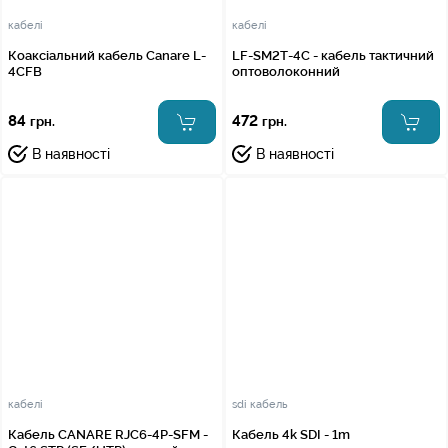
кабелі
кабелі
Коаксіальний кабель Canare L-
LF-SM2T-4C - кабель тактичний
4CFB
оптоволоконний
84
472
грн.
грн.
В наявності
В наявності
кабелі
sdi кабель
Кабель CANARE RJC6-4P-SFM -
Кабель 4k SDI - 1m