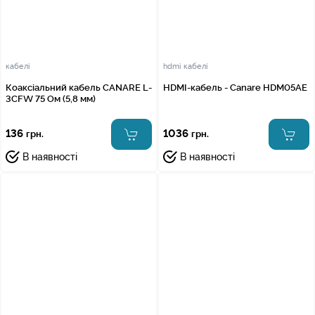
кабелі
hdmi кабелі
Коаксіальний кабель CANARE L-
HDMI-кабель - Canare HDM05AE
3CFW 75 Ом (5,8 мм)
136
1036
грн.
грн.
В наявності
В наявності