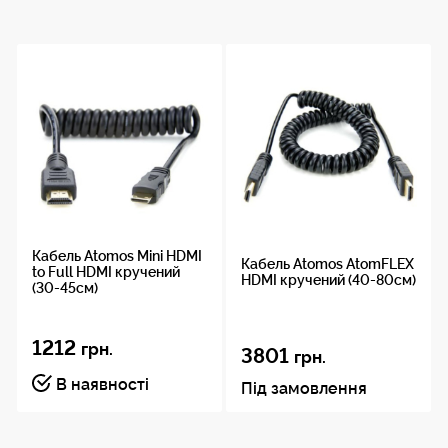
HDMI (Type A)
Довжина
мін.
30 см
Довжина
макс.
60 см
Кабель Atomos Mini HDMI
Кабель Atomos AtomFLEX
to Full HDMI кручений
HDMI кручений (40-80см)
(30-45см)
1212
грн.
3801
грн.
В наявності
Під замовлення