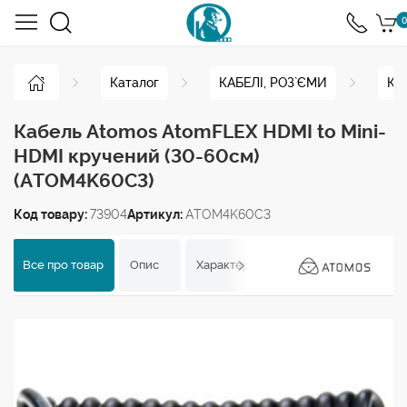
0
Каталог
КАБЕЛІ, РОЗ`ЄМИ
Ка
Кабель Atomos AtomFLEX HDMI to Mini-
HDMI кручений (30-60см)
(ATOM4K60C3)
Код товару:
73904
Артикул:
ATOM4K60C3
Все про товар
Опис
Характеристики
Відгуки