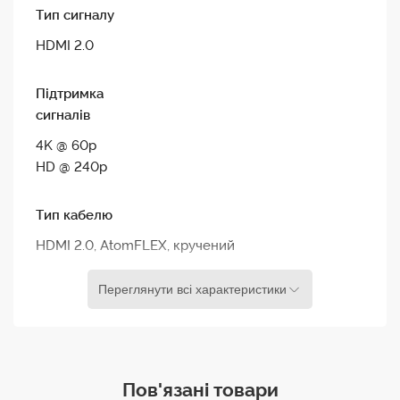
Тип сигналу
кабелю - від 30 см у вільному стані до 60 см у
розтягнутому.
HDMI 2.0
Підтримка
Основні властивості
сигналів
Високоякісний професійний кабель
4K @ 60p
Підтримка HDMI 2.0
HD @ 240p
Підтримка сигналу 4К з частотою кадрів до 60р
або HD до 240р.
Тип кабелю
Щільна фіксація роз`ємів у гнізді
HDMI 2.0, AtomFLEX, кручений
Переглянути всі характеристики
Роз`єм 1
mini HDMI (Type C)
Роз`єм 2
Пов'язані товари