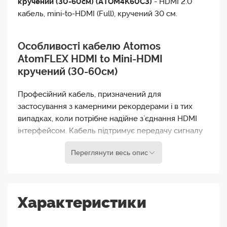
кручений (30-60см) (ATOM4K60C3)
- HDMI 2.0
кабель, mini-to-HDMI (Full), кручений 30 см.
Особливості кабелю Atomos
AtomFLEX HDMI to Mini-HDMI
кручений (30-60см)
Професійний кабель, призначений для
застосування з камерними рекордерами і в тих
випадках, коли потрібне надійне з`єднання HDMI
інтерфейсом. Кабель підтримує передачу сигналу
HDMI 2.0 з роздільною здатністю до 4К і частотою
Переглянути весь опис
кадрів 60р або HD із фреймрейтом до 240р.
Завдяки виготовленню роз`ємів з мінімальними
допусками вони забезпечують надійне з`єднання із
Характеристики
щільною фіксацією роз`єму в гнізді. Гнучкий
кручений кабель робить з`єднання пристроїв
компактним, без провісних "петель". Довжина