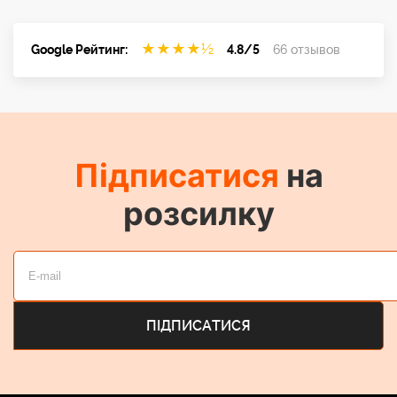
★
★
★
★
½
Google Рейтинг:
4.8/5
66 отзывов
Підписатися
на
розсилку