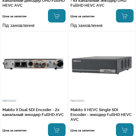
канальный декодер UHD FullHD
- 4х канальный энкодер UHD
HEVC AVC
FullHD HEVC AVC
Ціна за запитом
Ціна за запитом
Під замовлення
Під замовлення
haivision
haivision
Makito X Dual SDI Encoder - 2х
Makito X HEVC Single SDI
канальный энкодер FullHD AVC
Encoder - энкодер FullHD HEVC
AVC
Ціна за запитом
Ціна за запитом