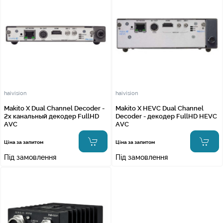
haivision
haivision
Makito X Dual Channel Decoder -
Makito X HEVC Dual Channel
2х канальный декодер FullHD
Decoder - декодер FullHD HEVC
AVC
AVC
Ціна за запитом
Ціна за запитом
Під замовлення
Під замовлення