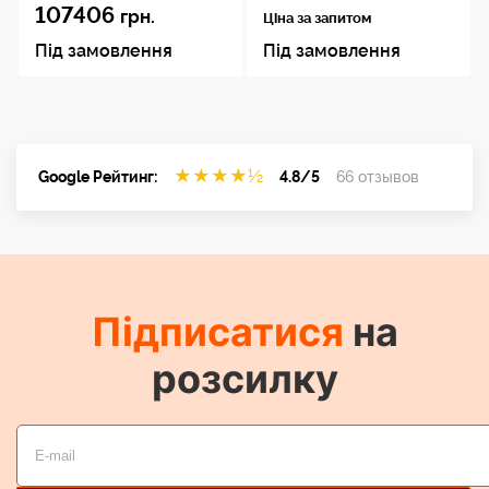
107406
грн.
Ціна за запитом
Під замовлення
Під замовлення
★
★
★
★
½
Google Рейтинг:
4.8/5
66 отзывов
Підписатися
на
розсилку