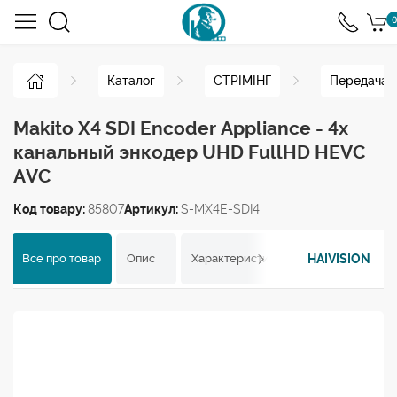
0
Каталог
СТРІМІНГ
Передача п
Makito X4 SDI Encoder Appliance - 4х
канальный энкодер UHD FullHD HEVC
AVC
Код товару:
85807
Артикул:
S-MX4E-SDI4
HAIVISION
Все про товар
Опис
Характеристики
Відгуки