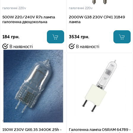
галогенні 220v
галогенні 220v
500W 220/240V R7s лампа
2000W G38 230V CP41 31849
галогенна двоцокольна
лампа
184 грн.
3534 грн.
В наявності
В наявності
галогенні 220v
150W 230V GX6.35 3400K 25h -
Галогенна лампа OSRAM 64789 -