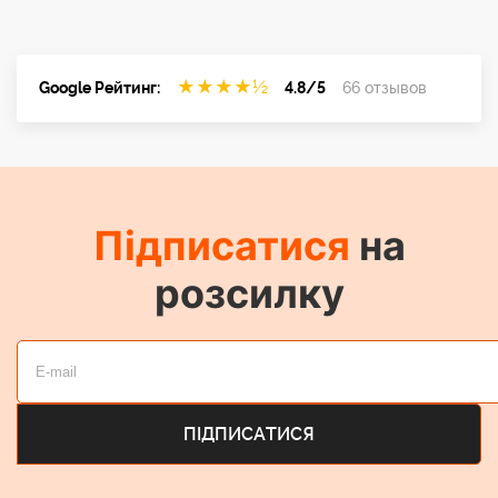
★
★
★
★
½
Google Рейтинг:
4.8/5
66 отзывов
Підписатися
на
розсилку