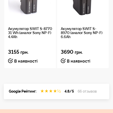
Canon EOS C50 / R / R5 / R5M2 / R5C
Canon EOS R6 / R6M2 / R6M3 / R7 / R7M2
Canon EOS 5D2 / 5D3 / 5D4 / 5DS / 5DS R
Canon EOS 6D / 6D2 / 7D / 7D2 / 60D / 70D / 80D
/ 90D
Акумулятор SWIT S-8770
Акумулятор SWIT S-
ZCAM E2C / E2N
31 Wh (аналог Sony NP-F)
8970 (аналог Sony NP-F)
4.4Ah
BMPCC 4K
6.6Ah
Розмір
3155
3690
грн.
грн.
56.8 x 38.5 x 21 мм
В наявності
В наявності
Температура
заряджання
0 - 40 °C
★
★
★
★
½
Google Рейтинг:
4.8/5
66 отзывов
Температура
розряждання