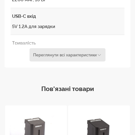
USB-C вхід
5V 1.2A для зарядки
Тривалість
заряджання
Переглянути всі характеристики
Біля 260 хвилин через USB-C вхід
Біля 171 хвилин використовуючи зарядку Canon LC-
E6E
Пов'язані товари
Аналог
Canon LP-E6P, сумісність з LP-E6, LP-E6N, LP-E6NH
Сумісність з
камерами