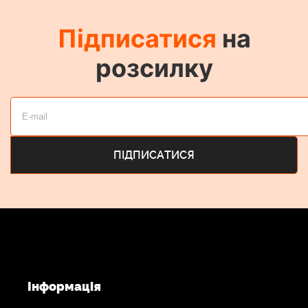
-20 °C - 50 °C (При використанні при температурі
нижче 0 °C напруга та ємність можуть знизитися)
Підписатися
на
розсилку
Вага
79.6 г
Інформація