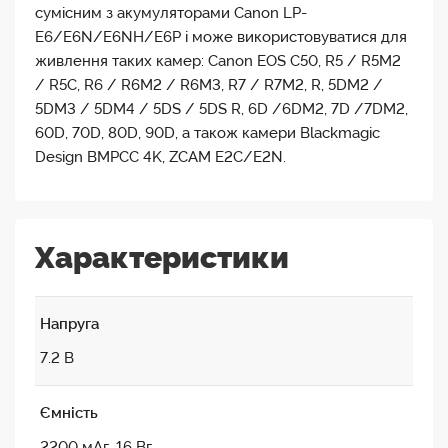
сумісним з акумуляторами Canon LP-
E6/E6N/E6NH/E6P і може використовуватися для
живлення таких камер: Canon EOS C50, R5 / R5M2
/ R5C, R6 / R6M2 / R6M3, R7 / R7M2, R, 5DM2 /
5DM3 / 5DM4 / 5DS / 5DS R, 6D /6DM2, 7D /7DM2,
60D, 70D, 80D, 90D, а також камери Blackmagic
Design BMPCC 4K, ZCAM E2C/E2N.
Характеристики
Напруга
7.2 В
Ємність
2200 мAг, 16 Вг