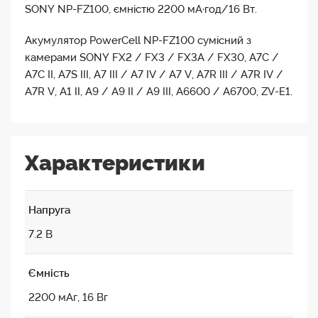
SONY NP-FZ100, ємністю 2200 мА·год/16 Вт.
Акумулятор PowerCell NP-FZ100 сумісний з
камерами SONY FX2 / FX3 / FX3A / FX30, A7C /
A7C II, A7S III, A7 III / A7 IV / A7 V, A7R III / A7R IV /
A7R V, A1 II, A9 / A9 II / A9 III, A6600 / A6700, ZV-E1.
Характеристики
Напруга
7.2 В
Ємність
2200 мAг, 16 Вг