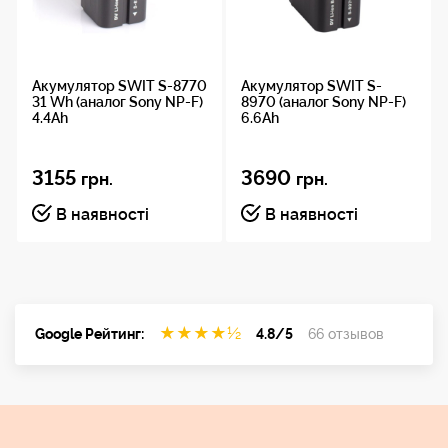
SONY A1, A1 II, A9, A9 II, A9 III
SONY A6600, A6700, ZV-E1
Акумулятор SWIT S-8770
Акумулятор SWIT S-
Розмір
31 Wh (аналог Sony NP-F)
8970 (аналог Sony NP-F)
4.4Ah
6.6Ah
51.7 х 38.7 х 22.7 мм
3155
3690
грн.
грн.
Температура
В наявності
В наявності
заряджання
0 - 40 °C
Температура
розряджання
★
★
★
★
½
Google Рейтинг:
4.8/5
66 отзывов
-20 °C - 50 °C (При використанні при температурі
нижче 0 °C напруга та емність можуть знизитися)
Вага