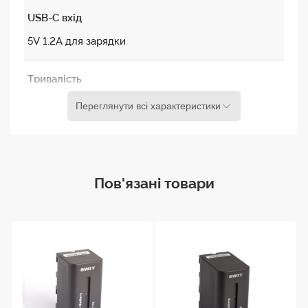
USB-C вхід
5V 1.2A для зарядки
Тривалість
заряджання
Переглянути всі характеристики
Біля 230 хвилин через USB-C
Біля 107 хвилин через зарядку SONY BC-QZ1
Аналог
Пов'язані товари
SONY NP-FZ100
Сумісність з
камерами
SONY FX2 / FX3 / FX3A / FX30
SONY A7C, A7C II, A7S III, A7 III, A7 IV, A7 V
SONY A7R III, A7R IV, A7R V