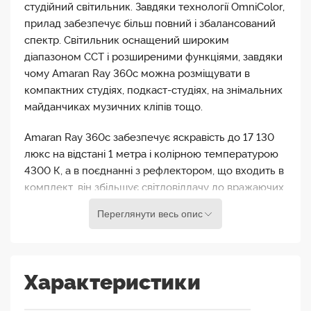
студійний світильник. Завдяки технології OmniColor,
прилад забезпечує більш повний і збалансований
спектр. Світильник оснащений широким
діапазоном CCT і розширеними функціями, завдяки
чому Amaran Ray 360c можна розміщувати в
компактних студіях, подкаст-студіях, на знімальних
майданчиках музичних кліпів тощо.
Amaran Ray 360c забезпечує яскравість до 17 130
люкс на відстані 1 метра і колірною температурою
4300 К, а в поєднанні з рефлектором, що входить в
комплект, він збільшує світловіддачу до вражаючих
45 000 люкс на тій же відстані. Також окремо
Переглянути весь опис
можна придбати лінзу Френеля, яка розширить
ваші творчі можливості завдяки регульованому
світловому променю.
Характеристики
Движок OmniColor пропонує розширений колірний
спектр зі збільшеними діапазонами червоного і