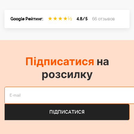
до погодних умов
IP54
★
★
★
★
½
Google Рейтинг:
4.8/5
66 отзывов
Кут променя (без
рефлектора)
70 градусів
Підписатися
на
Кут променя (з
рефлектором)
розсилку
45 градусів
Максимальний
рівень шуму
28 дБА
Максимальна