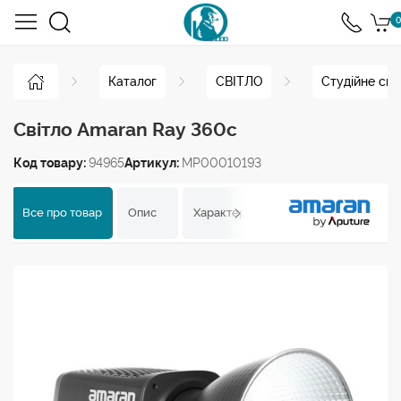
0
Каталог
СВІТЛО
Студійне сві
Світло Amaran Ray 360c
Код товару:
94965
Артикул:
MP00010193
Все про товар
Опис
Характеристики
Відгуки