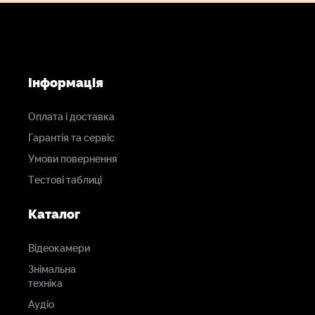
вихідна
потужність
17130 люкс на дистанції 1 м (без аксесуарів)
Інформація
Метод
охлаждення
Оплата і доставка
Активне охлаждення
Гарантія та сервіс
Умови повернення
Тестові таблиці
Каталог
Відеокамери
Знімальна
техніка
Аудіо