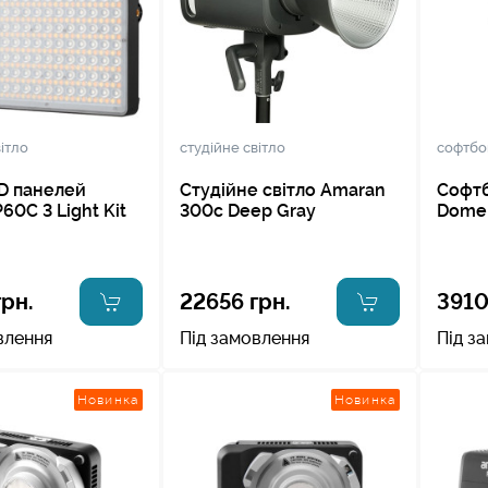
ітло
студійне світло
софтбо
D панелей
Студійне світло Amaran
Софтб
60C 3 Light Kit
300c Deep Gray
Dome
грн.
22656 грн.
3910
влення
Під замовлення
Під з
Новинка
Новинка