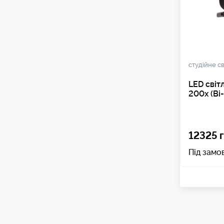
студійне св
LED світ
200x (Bi-
12325 г
Під замо