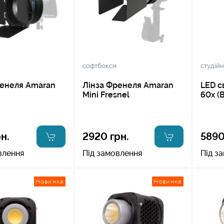
софтбокси
студійн
ренеля Amaran
Лінза Френеля Amaran
LED с
Mini Fresnel
60x (B
н.
2920 грн.
5890
влення
Під замовлення
Під з
Новинка
Новинка