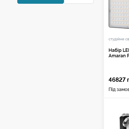
студійне св
Набір LE
Amaran P
46827 
Під замо