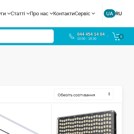
UA
RU
уги
Статті
Про нас
Контакти
Сервіс
044 454 14 04
0
10:00 - 18:30