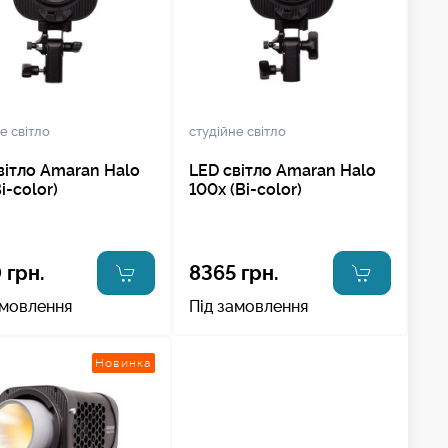
е світло
студійне світло
вітло Amaran Halo
LED світло Amaran Halo
i-color)
100x (Bi-color)
 грн.
8365 грн.
амовлення
Під замовлення
Новинка