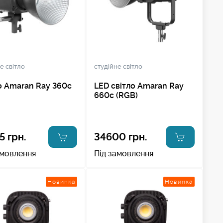
е світло
студійне світло
о Amaran Ray 360c
LED світло Amaran Ray
660c (RGB)
5 грн.
34600 грн.
амовлення
Під замовлення
Новинка
Новинка