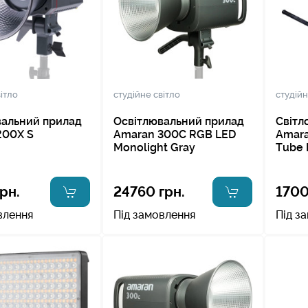
ітло
студійне світло
студійн
вальний прилад
Освітлювальний прилад
Світл
200X S
Amaran 300C RGB LED
Amara
Monolight Gray
Tube 
рн.
24760 грн.
1700
влення
Під замовлення
Під з