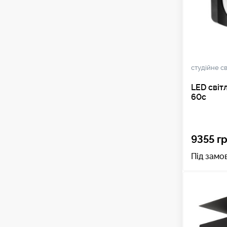
студійне св
LED світ
60c
9355 гр
Під замо