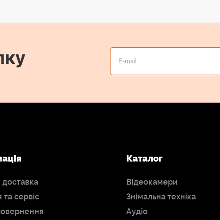
лку
мація
Каталог
і доставка
Відеокамери
я та сервіс
Знімальна техніка
повернення
Аудіо