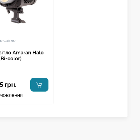
е світло
вітло Amaran Halo
Bi-color)
5 грн.
амовлення