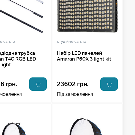
е світло
студійне світло
одіодна трубка
Набір LED панелей
n T4C RGB LED
Amaran P60X 3 light kit
Light
6 грн.
23602 грн.
амовлення
Під замовлення