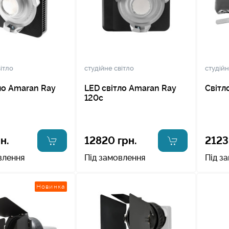
ітло
студійне світло
студійн
ло Amaran Ray
LED світло Amaran Ray
Світл
120c
н.
12820 грн.
2123
влення
Під замовлення
Під з
Новинка