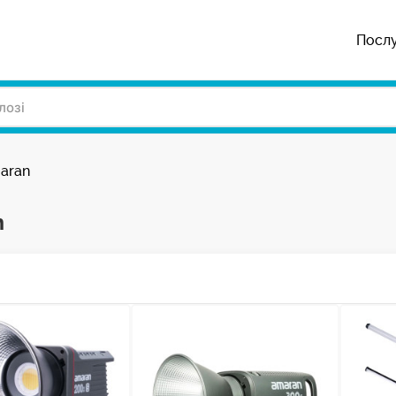
Посл
aran
n