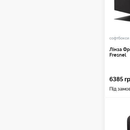
софтбокси
Лінза Ф
Fresnel
6385 гр
Під замо