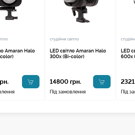
ітло
студійне світло
студійн
ло Amaran Halo
LED світло Amaran Halo
LED с
color)
300x (Bi-color)
600x (
рн.
14800 грн.
2321
влення
Під замовлення
Під з