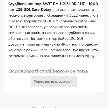
Студійний монітор SWIT BM-H215HDR 21.5" | 1000
нит, 12G-SDI, Zero-Delay
- це стандарт сучасного
мовного моніторингу. Оснащений QLED-панеллю з
піковою яскравістю 1000 ніт і повним охопленням
DCI-P3, він забезпечує безкомпромісну якість
зображення навіть за яскравого студійного світла
або натури. Підтримка інтерфейсу 12G-SDI
дозволяє приймати нативний 4K сигнал по одному
кабелю, а режим Zero-Latency гарантує відсутність
затримок, критично важливих для прямого ефіру.
Особливості студійного монітора
SWIT BM-H215HDR 21.5" | 1000 нит,
Переглянути весь опис
12G-SDI, Zero-Delay
QLED матриця з яскравістю 1000 ніт та HDR
В основі монітора лежить передова панель QLED