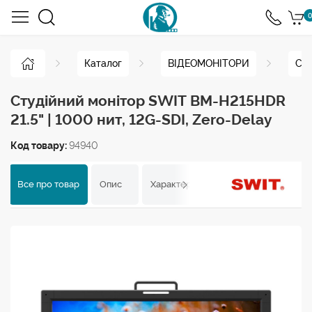
0
Каталог
ВІДЕОМОНІТОРИ
Сту
Студійний монітор SWIT BM-H215HDR
21.5" | 1000 нит, 12G-SDI, Zero-Delay
Код товару:
94940
Все про товар
Опис
Характеристики
Відгуки