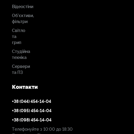
щодо співвідношення ціна/якість.
Відеостіни
Об'єктиви,
Основні властивості
фільтри
Світло
21,5-дюймовий QLED-дисплей з роздільною
та
здатністю 1920 x 1080
грип
Входи HDMI, 12G-SDI та чотири входи 3G-SDI
Студійна
техніка
Виходи 12G-SDI та 3G-SDI
Сервери
Підтримує роздільну здатність до 4K60.
та ПЗ
Керування IP-адресою через веб-браузер
Контакти
Кут огляду 178°, контрастність 1000:1
+38 (044) 454-14-04
Максимальна яскравість 1000 кд/м?
+38 (095) 454-14-04
Порти RS-485 та GPI/Tally
+38 (098) 454-14-04
Безліч функцій аналізу відео
Телефонуйте з 10:00 до 18:30