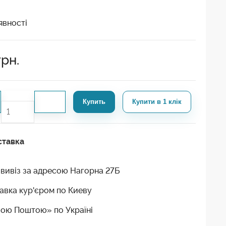
явності
грн.
Купить
Купити в 1 клік
ставка
вивіз за адресою Нагорна 27Б
авка кур'єром по Киеву
ою Поштою» по Україні