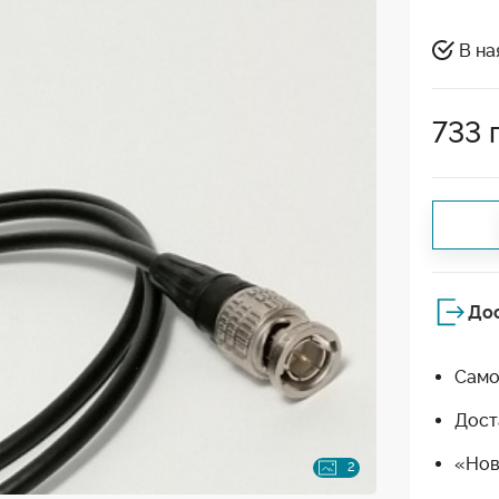
В на
733
До
Само
Дост
«Нов
2