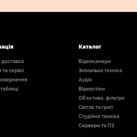
мація
Каталог
і доставка
Відеокамери
я та сервіс
Знімальна техніка
повернення
Аудіо
 таблиці
Відеостіни
Об'єктиви, фільтри
Світло та грип
Студійна техніка
Сервери та ПЗ