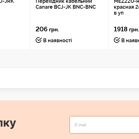
CJ-JRK
Перехідник кабельний
MEZ220-R
Canare BCJ-JK BNC-BNC
красная 
в уп
206
1918
грн.
грн
В наявності
В наяв
лку