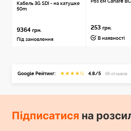
Роз`єм Canare B
Кабель 3G SDI - на катушке
50m
253
грн.
9364
грн.
В наявності
Під замовлення
Google Рейтинг:
★
★
★
★
½
4.8/5
66 отзывов
Підписатися
на розси