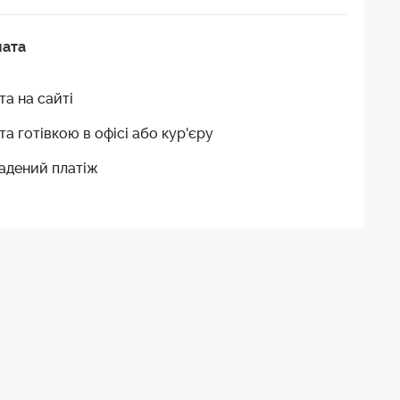
лата
та на сайті
та готівкою в офісі або кур'єру
адений платіж