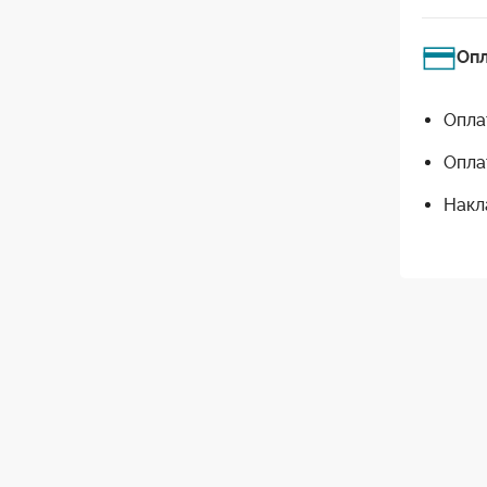
Оп
Опла
Опла
Накл