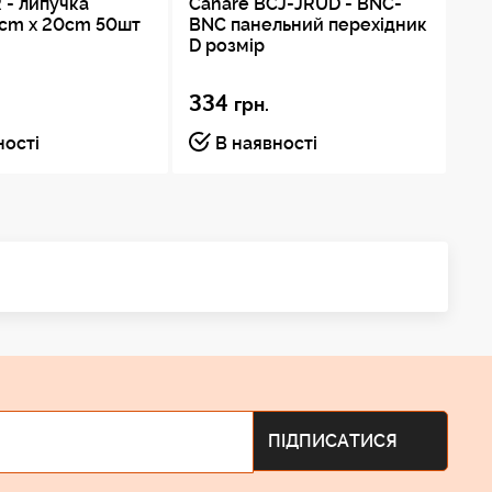
 - липучка
Canare BCJ-JRUD - BNC-
2cm x 20cm 50шт
BNC панельний перехідник
D розмір
334
.
грн.
ності
В наявності