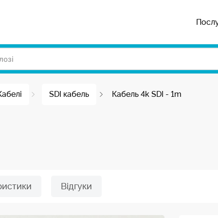
Посл
Кабелі
SDI кабель
Кабель 4k SDI - 1m
ристики
Відгуки