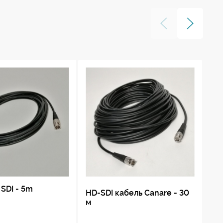
 SDI - 5m
HD-SDI кабель Canare - 30
Ка
м