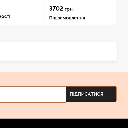
3702
9
грн.
ності
Під замовлення
Пі