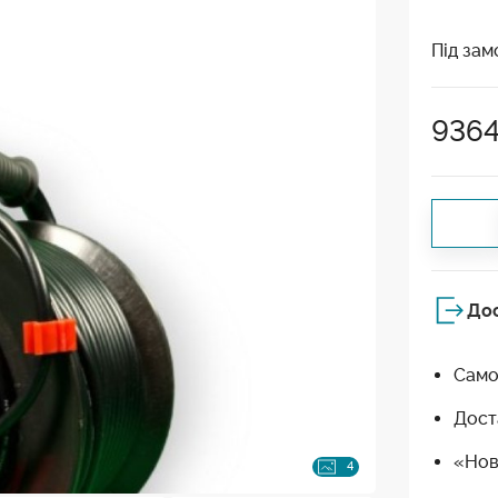
Під зам
936
До
Само
Дост
«Нов
4