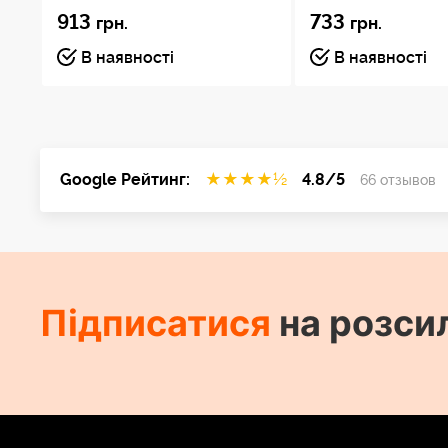
913
733
грн.
грн.
В наявності
В наявності
Google Рейтинг:
★
★
★
★
½
4.8/5
66 отзывов
Підписатися
на розси