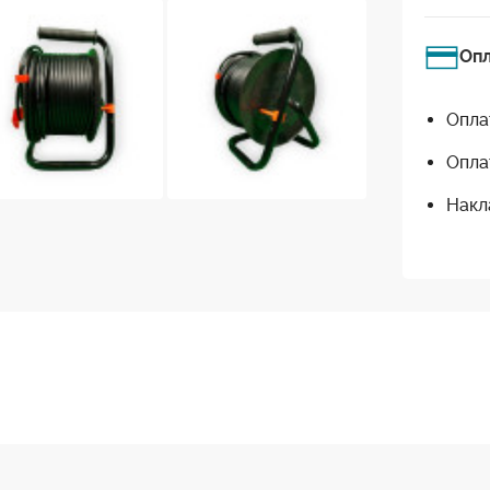
Оп
Опла
Опла
Накл