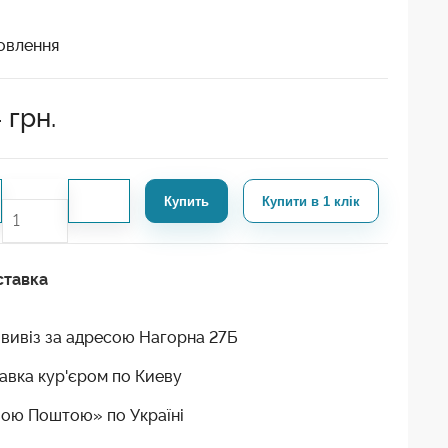
овлення
4
грн.
Купить
Купити в 1 клік
ставка
вивіз за адресою Нагорна 27Б
авка кур'єром по Киеву
ою Поштою» по Україні