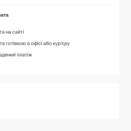
лата
та на сайті
та готівкою в офісі або кур'єру
адений платіж