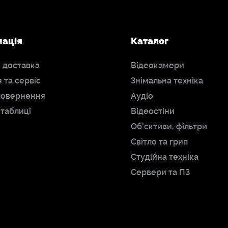
мація
Каталог
і доставка
Відеокамери
я та сервіс
Знімальна техніка
повернення
Аудіо
 таблиці
Відеостіни
Об'єктиви, фільтри
Світло та грип
Студійна техніка
Сервери та ПЗ