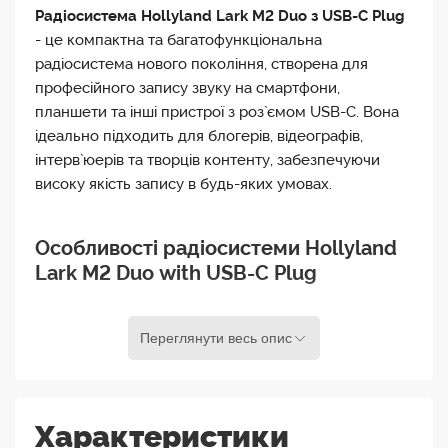
Радіосистема Hollyland Lark M2 Duo з USB-C Plug
- це компактна та багатофункціональна
радіосистема нового покоління, створена для
професійного запису звуку на смартфони,
планшети та інші пристрої з роз`ємом USB-C. Вона
ідеально підходить для блогерів, відеографів,
інтерв`юерів та творців контенту, забезпечуючи
високу якість запису в будь-яких умовах.
Особливості радіосистеми Hollyland
Lark M2 Duo with USB-C Plug
Професійна якість звуку: Високочастотний діапазон
Переглянути весь опис
та чутливі мікрофони забезпечують кришталево
чистий запис без спотворень.
Два передавачі та один приймач: Система дозволяє
Характеристики
одночасно записувати двох учасників розмови, що