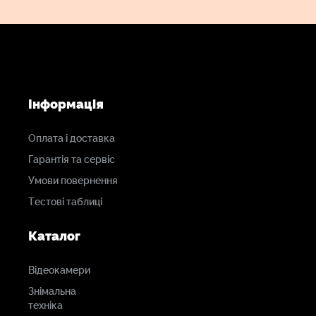
Звук Hi-Fi 48 кГц 24-біт
Придушення навколишнього шуму
Світлодіодні індикатори, вбудовані батареї
Інформація
Керування програмами iOS/Android
Оплата і доставка
Гарантія та сервіс
В комплект входить зарядний футляр
Умови повернення
Тестові таблиці
Каталог
Відеокамери
Знімальна
техніка