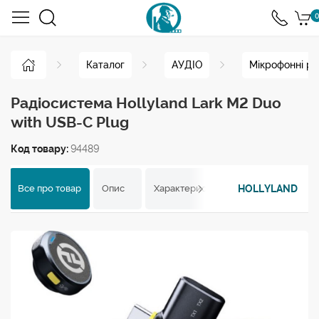
0
Каталог
АУДІО
Мікрофонні ра
Радіосистема Hollyland Lark M2 Duo
with USB-C Plug
Код товару:
94489
HOLLYLAND
Все про товар
Опис
Характеристики
Відгуки