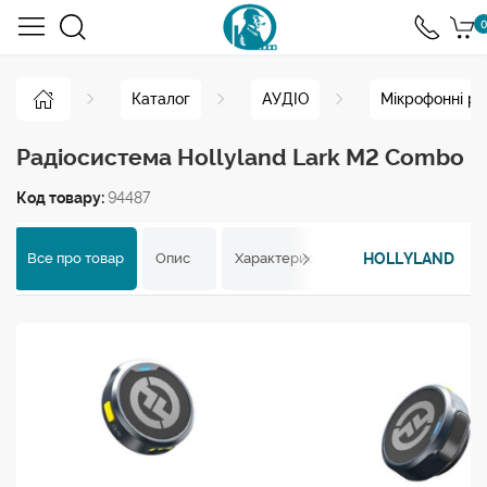
0
Каталог
АУДІО
Мікрофонні ра
Радіосистема Hollyland Lark M2 Combo
Код товару:
94487
HOLLYLAND
Все про товар
Опис
Характеристики
Відгуки