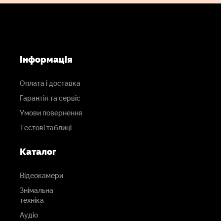
час зйомок.
Довгий час автономної роботи. Акумулятори
забезпечують до 10 годин роботи на одному
заряді.
Інформація
Сумісність. Підходить для камер, смартфонів,
Оплата і доставка
планшетів та інших пристроїв завдяки кільком
Гарантія та сервіс
варіантам підключення.
Умови повернення
Тестові таблиці
Каталог
Відеокамери
Знімальна
техніка
Аудіо