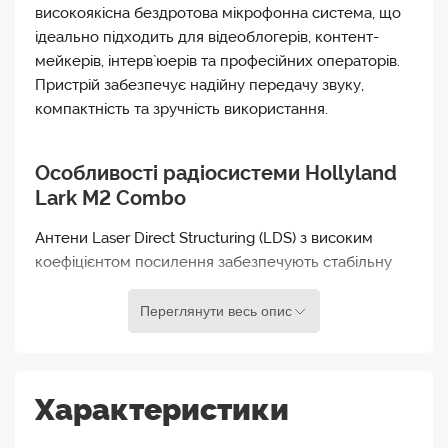
високоякісна бездротова мікрофонна система, що
ідеально підходить для відеоблогерів, контент-
мейкерів, інтерв`юерів та професійних операторів.
Пристрій забезпечує надійну передачу звуку,
компактність та зручність використання.
Особливості радіосистеми Hollyland
Lark M2 Combo
Антени Laser Direct Structuring (LDS) з високим
коефіцієнтом посилення забезпечують стабільну
передачу звуку без перешкод будь-якого роду на
відстані до 300 метрів. Пригнічення навколишнього
Переглянути весь опис
шуму мінімізує частотні перешкоди для
покращення чіткості голосу. LARK M2 захоплює 24-
бітовий звук 48 кГц із ставленням сигнал/шум 70
Характеристики
дБ та рівнем звукового тиску 115 дБ.