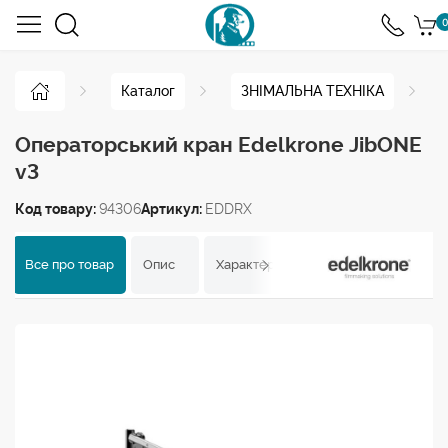
0
Каталог
ЗНІМАЛЬНА ТЕХНІКА
Операторський кран Edelkrone JibONE
v3
Код товару:
94306
Артикул:
EDDRX
Все про товар
Опис
Характеристики
Відгуки