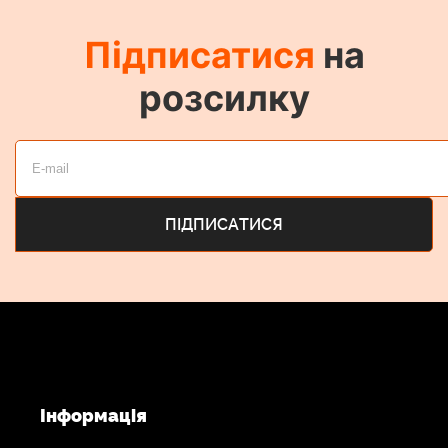
градусів/с
Максимальна горизонтальна кутова швидкість: 10
Підписатися
на
градусів/с
розсилку
Сумісність додатків
Для повної функціональності потрібна iOS 11.0 або
пізніша версія. Для Android 5.0 або пізнішої версії
підтримка функцій обмежена.
Повна підтримка Android з`явиться в січні 2026 року
Інформація