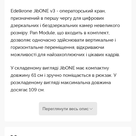
Edelkrone JibONE v3 - операторський кран,
призначений в першу чергу для цифрових
дзеркальних і бездзеркальних камер невеликого
розміру. Pan Module, що входить в комплект,
дозволяє одночасно здійснювати вертикальне і
горизонтальне переміщення, відкриваючи
можливості для найзахоплюючих і цікавих кадрів.
У складеному вигляді JibONE має компактну
довжину 61 см і зручно поміщається в рюкзак. У
розкладеному вигляді максимальна довжина
досягає 109 см.
Якщо використовувати HeadPLUS (без додаткових
Переглянути весь опис
модулів), залишкове навантаження для камери та
об`єктива складе 2,4 кг. При використанні Dual
HeadONE залишкове навантаження камери та
об`єктива становить 3,3 кг.