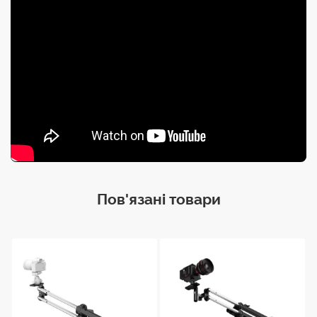
Максимальна
відстань
вертикального
переміщення
50 см
Максимальна
відстань
горизонтального
переміщення
Пов'язані товари
90 см
Противага
2,5 кг